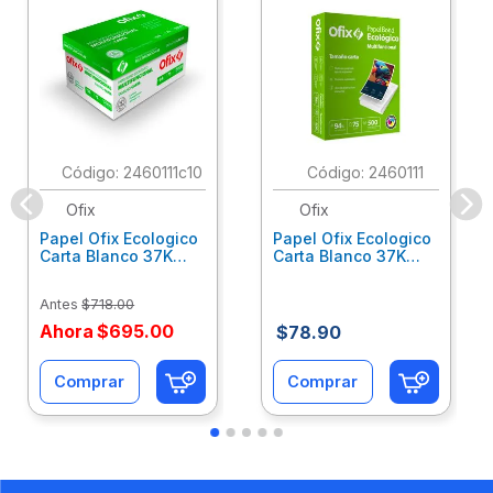
:
2460111c10
:
2460111
Ofix
Ofix
Papel Ofix Ecologico
Papel Ofix Ecologico
Carta Blanco 37K
Carta Blanco 37K
Caja 10 Paquetes Cta
C/500Hjs Cta Eco-
Eco-Ofix
Ofix
Antes
$
718
.
00
Ahora
$
695
.
00
$
78
.
90
Comprar
Comprar