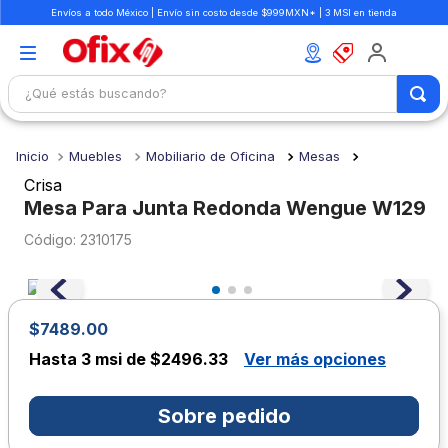
Envíos a todo México | Envío sin costo desde $999MXN* | 3 MSI en tienda
¿Qué estás buscando?
TÉRMINOS MÁS BUSCADOS
Muebles
Mobiliario de Oficina
Mesas
1
.
mochilas
Crisa
2
.
libretas
Mesa Para Junta Redonda Wengue W129
3
.
cuaderno
:
2310175
4
.
cuadernos
5
.
colores
$7489.00
6
.
boligrafo
Hasta
3 msi de $2496.33
Ver más opciones
7
.
sacapuntas
8
.
escolar
Sobre pedido
9
.
escritorio