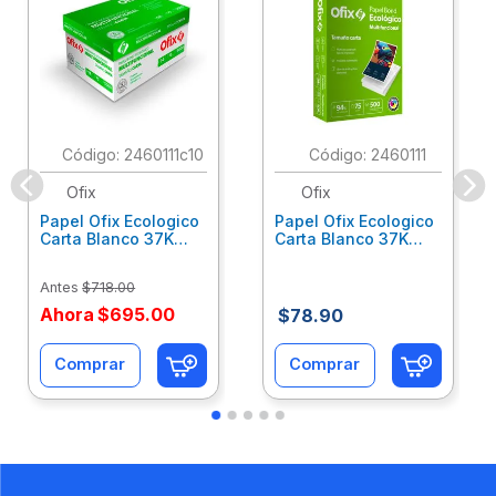
:
2460111c10
:
2460111
Ofix
Ofix
Papel Ofix Ecologico
Papel Ofix Ecologico
Carta Blanco 37K
Carta Blanco 37K
Caja 10 Paquetes Cta
C/500Hjs Cta Eco-
Eco-Ofix
Ofix
Antes
$
718
.
00
Ahora
$
695
.
00
$
78
.
90
Comprar
Comprar