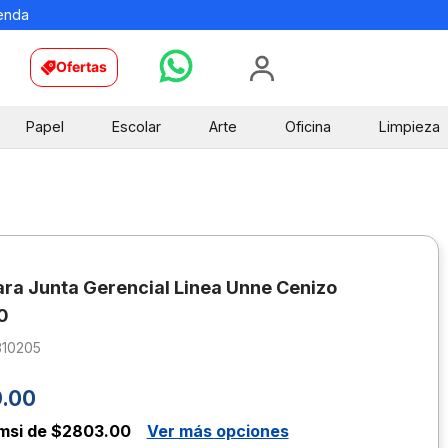
ienda
Ofertas
Papel
Escolar
Arte
Oficina
Limpieza
ra Junta Gerencial Linea Unne Cenizo
0
310205
9
.
00
msi de $2803.00
Ver más opciones