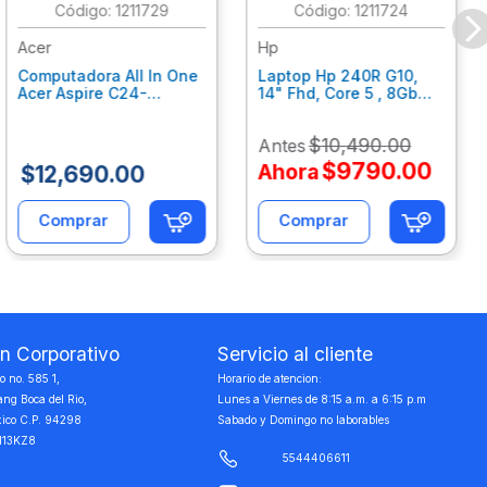
:
1211729
:
1211724
Acer
Hp
Computadora All In One
Laptop Hp 240R G10,
Acer Aspire C24-
14" Fhd, Core 5 , 8Gb
C242Nl, Ci3-1305U, 8Gb
Ram, 512Gb Ssd, Win11
Ram, 512Gb Ssd, 24"
Home B77C3Lt
$
10
,
490
.
00
Antes
Fhd, Win 11 Home
Dq.Bmjal.002
$
9790
.
00
Ahora
$
12
,
690
.
00
Comprar
Comprar
on Corporativo
Servicio al cliente
 no. 585 1,
Horario de atencion:
ang Boca del Rio,
Lunes a Viernes de 8:15 a.m. a 6:15 p.m
xico C.P. 94298
Sabado y Domingo no laborables
113KZ8
5544406611