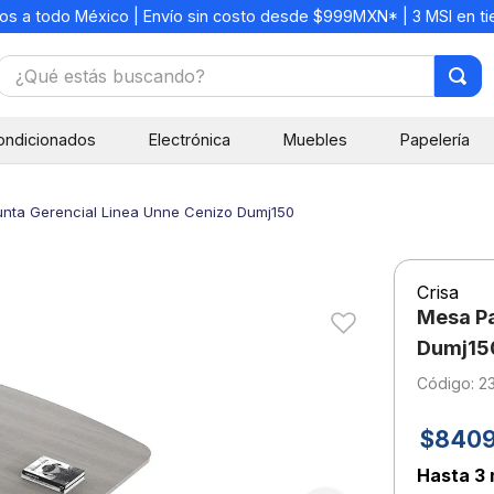
os a todo México | Envío sin costo desde $999MXN* | 3 MSI en t
¿Qué estás buscando?
TÉRMINOS MÁS BUSCADOS
ondicionados
Electrónica
Muebles
Papelería
1
.
mochilas
2
.
libretas
nta Gerencial Linea Unne Cenizo Dumj150
3
.
cuaderno
4
.
cuadernos
Crisa
5
.
colores
Mesa Pa
6
.
boligrafo
Dumj15
:
2
7
.
sacapuntas
8
.
escolar
$
840
9
.
escritorio
Hasta
3 