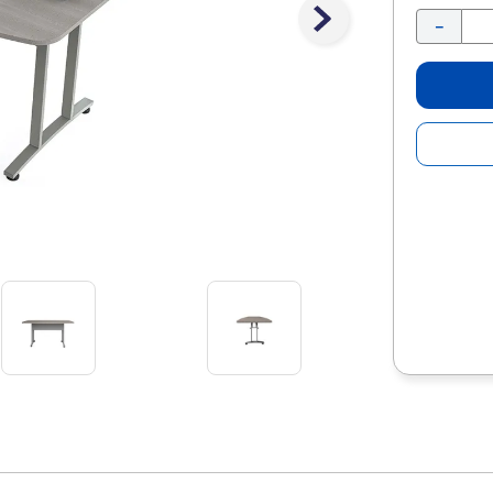
10
.
lapiz
－