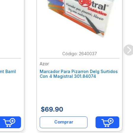
:
2640037
Azor
t Barril
Marcador Para Pizarron Delg Surtidos
Con 4 Magistral 301.84074
$
69
.
90
Comprar