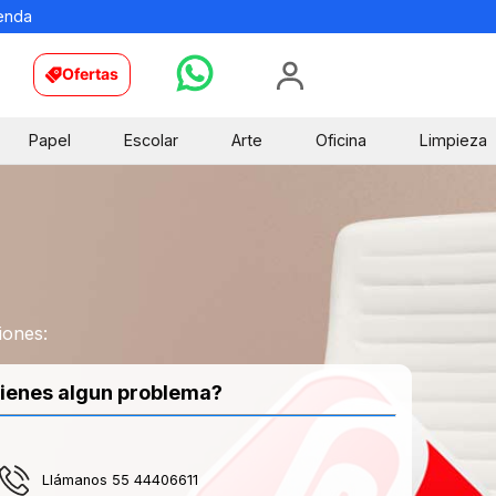
ienda
Ofertas
Papel
Escolar
Arte
Oficina
Limpieza
iones:
ienes algun problema?
Llámanos 55 44406611