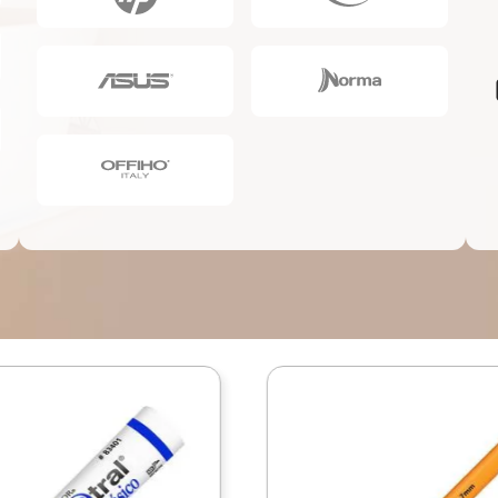
10
.
lapiz