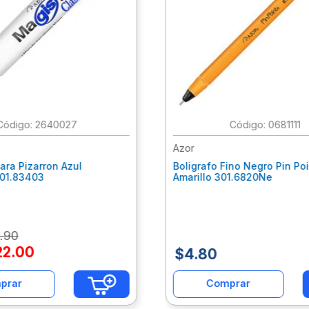
:
2640027
:
0681111
Azor
ara Pizarron Azul
Boligrafo Fino Negro Pin Poin
301.83403
Amarillo 301.6820Ne
.
90
22
.
00
$
4
.
80
prar
Comprar