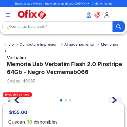
Envíos a todo México | Envío sin costo desde $999MXN* | 3 MSI en tienda
¿Qué estás buscando?
TÉRMINOS MÁS BUSCADOS
Cómputo e Impresión
Almacenamiento
Memorias
1
.
mochilas
2
.
libretas
Verbatim
Memoria Usb Verbatim Flash 2.0 Pinstripe
3
.
cuaderno
64Gb - Negro Vecmemab066
4
.
cuadernos
:
49065
5
.
colores
Exclusivo en línea
6
.
boligrafo
7
.
escritorio
$
155
.
00
8
.
sacapuntas
Quedan
38
disponibles
9
.
lapiz