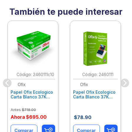
También te puede interesar
:
2460111c10
:
2460111
Ofix
Ofix
Papel Ofix Ecologico
Papel Ofix Ecologico
Carta Blanco 37K
Carta Blanco 37K
Caja 10 Paquetes Cta
C/500Hjs Cta Eco-
Eco-Ofix
Ofix
Antes
$
718
.
00
Ahora
$
695
.
00
$
78
.
90
Comprar
Comprar