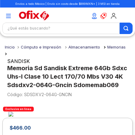
Envíos a todo México | Envío sin costo desde $999MXN* | 3 MSI en tienda
¿Qué estás buscando?
TÉRMINOS MÁS BUSCADOS
Cómputo e Impresión
Almacenamiento
Memorias
1
.
mochilas
2
.
libretas
SANDISK
Memoria Sd Sandisk Extreme 64Gb Sdxc
3
.
cuaderno
Uhs-I Clase 10 Lect 170/70 Mbs V30 4K
4
.
cuadernos
Sdsdxv2-064G-Gncin Sdomemab069
5
.
colores
:
SDSDXV2-064G-GNCIN
6
.
boligrafo
Exclusivo en línea
7
.
escritorio
8
.
sacapuntas
$
466
.
00
9
.
escolar