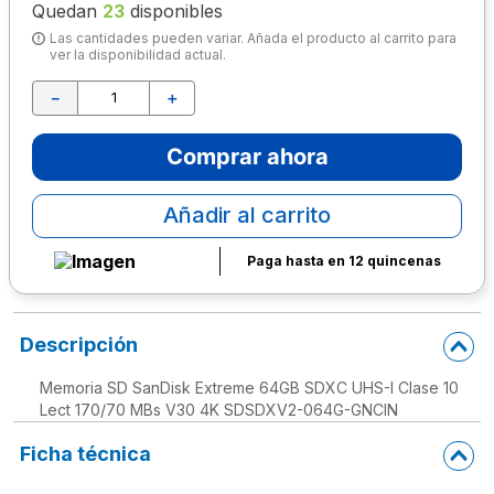
Quedan
23
disponibles
10
.
lapiz
Las cantidades pueden variar. Añada el producto al carrito para
ver la disponibilidad actual.
－
＋
Comprar ahora
Añadir al carrito
Paga hasta en 12 quincenas
Descripción
Memoria SD SanDisk Extreme 64GB SDXC UHS-I Clase 10
Lect 170/70 MBs V30 4K SDSDXV2-064G-GNCIN
Ficha técnica