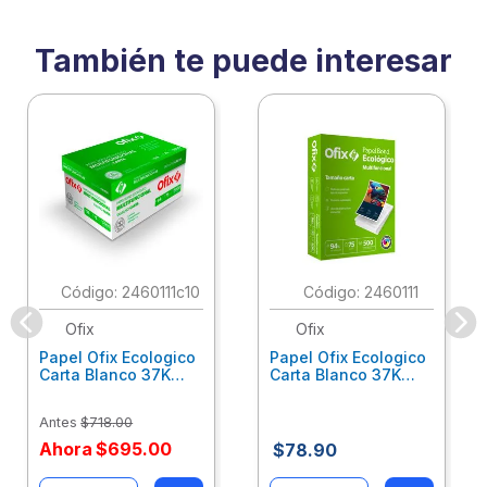
También te puede interesar
:
2460111c10
:
2460111
Ofix
Ofix
Papel Ofix Ecologico
Papel Ofix Ecologico
Carta Blanco 37K
Carta Blanco 37K
Caja 10 Paquetes Cta
C/500Hjs Cta Eco-
Eco-Ofix
Ofix
Antes
$
718
.
00
Ahora
$
695
.
00
$
78
.
90