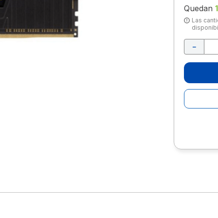
10
.
escolar
Quedan
1
Las canti
disponibi
－