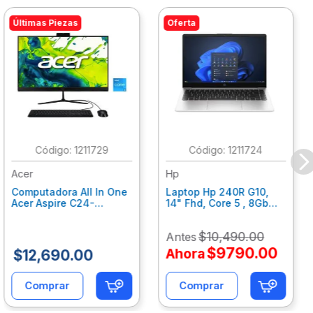
Últimas Piezas
Oferta
:
1211729
:
1211724
Acer
Hp
Computadora All In One
Laptop Hp 240R G10,
Acer Aspire C24-
14" Fhd, Core 5 , 8Gb
C242Nl, Ci3-1305U, 8Gb
Ram, 512Gb Ssd, Win11
Ram, 512Gb Ssd, 24"
Home B77C3Lt
$
10
,
490
.
00
Antes
Fhd, Win 11 Home
Dq.Bmjal.002
$
9790
.
00
Ahora
$
12
,
690
.
00
Comprar
Comprar