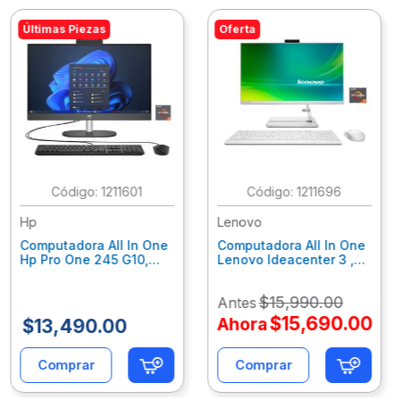
Últimas Piezas
Oferta
:
1211601
:
1211696
Hp
Lenovo
Computadora All In One
Computadora All In One
Hp Pro One 245 G10,
Lenovo Ideacenter 3 ,
Ryzen 3-7320U, 8Gb
Ryzen 7-7730U, 16Gb
Ram, 256Gb Ssd, 23.8"
Ram, 512Gb Ssd, 23.8"
$
15
,
990
.
00
Antes
Fhd, Win11Home
Fhd, Win11 Home
9P7K5La
F0G1014Nld
$
15
,
690
.
00
Ahora
$
13
,
490
.
00
Comprar
Comprar