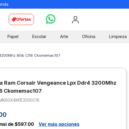
ienda
Ofertas
Papel
Escolar
Arte
Oficina
Limpieza
 3200Mhz 8Gb Cl16 Ckomemac107
a Ram Corsair Vengeance Lpx Ddr4 3200Mhz
16 Ckomemac107
MK8GX4M1E3200C16
00
msi de $597.00
Ver más opciones