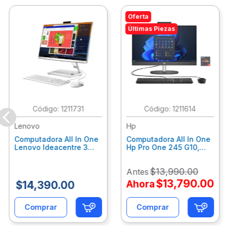
Oferta
Últimas Piezas
:
1211731
:
1211614
Lenovo
Hp
Computadora All In One
Computadora All In One
Lenovo Ideacentre 3
Hp Pro One 245 G10,
24Alc6, Amd Ryzen 5
Ryzen 3-7320U, 8Gb
7430U, 8Gb Ram, 256Gb
Ram, 512Gb Ssd, 23.8"
$
13
,
990
.
00
Antes
Ssd, 23.8", Win 11 Home
Fhd, Win11Home
F0G1014Ald
9P7K6La
$
13
,
790
.
00
Ahora
$
14
,
390
.
00
Comprar
Comprar