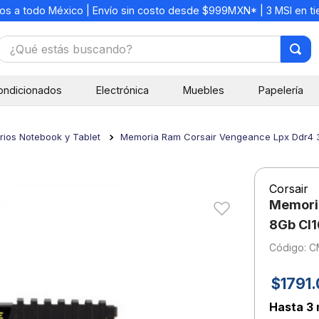
os a todo México | Envío sin costo desde $999MXN* | 3 MSI en t
¿Qué estás buscando?
TÉRMINOS MÁS BUSCADOS
ondicionados
Electrónica
Muebles
Papelería
1
.
mochilas
2
.
libretas
ios Notebook y Tablet
Memoria Ram Corsair Vengeance Lpx Ddr4
3
.
cuaderno
4
.
cuadernos
Corsair
5
.
colores
Memori
6
.
boligrafo
8Gb Cl
:
C
7
.
escritorio
8
.
sacapuntas
$
1791
.
9
.
lapiz
Hasta
3 