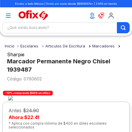
Envíos a todo México | Envío sin costo desde $999MXN* | 3 MSI en tienda
¿Qué estás buscando?
TÉRMINOS MÁS BUSCADOS
Escolares
Articulos De Escritura
Marcadores
1
.
mochilas
Sharpie
2
.
libretas
Marcador Permanente Negro Chisel
1939487
3
.
cuaderno
:
0760602
4
.
cuadernos
5
.
colores
-10% comprando $400 en útiles
6
.
boligrafo
Antes
$24.90
7
.
escritorio
Ahora
$22.41
8
.
sacapuntas
* Aplica con compra mínima de $400 en útiles escolares
seleccionados
9
.
lapiz