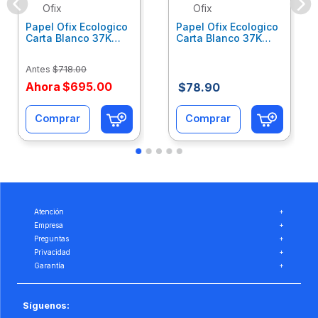
Ofix
Ofix
Papel Ofix Ecologico
Papel Ofix Ecologico
Carta Blanco 37K
Carta Blanco 37K
Caja 10 Paquetes Cta
C/500Hjs Cta Eco-
Eco-Ofix
Ofix
Antes
$
718
.
00
Ahora
$
695
.
00
$
78
.
90
Comprar
Comprar
Atención
+
Empresa
+
Preguntas
+
Privacidad
+
Garantía
+
Síguenos: