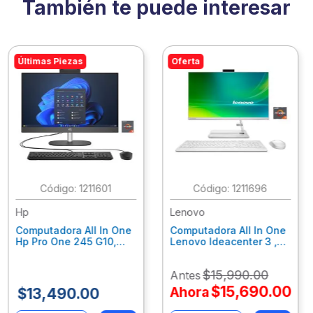
También te puede interesar
Últimas Piezas
Oferta
:
1211601
:
1211696
Hp
Lenovo
Computadora All In One
Computadora All In One
Hp Pro One 245 G10,
Lenovo Ideacenter 3 ,
Ryzen 3-7320U, 8Gb
Ryzen 7-7730U, 16Gb
Ram, 256Gb Ssd, 23.8"
Ram, 512Gb Ssd, 23.8"
$
15
,
990
.
00
Antes
Fhd, Win11Home
Fhd, Win11 Home
9P7K5La
F0G1014Nld
$
15
,
690
.
00
Ahora
$
13
,
490
.
00