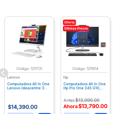
Oferta
Últimas Piezas
:
1211731
:
1211614
Lenovo
Hp
Computadora All In One
Computadora All In One
Lenovo Ideacentre 3
Hp Pro One 245 G10,
24Alc6, Amd Ryzen 5
Ryzen 3-7320U, 8Gb
7430U, 8Gb Ram, 256Gb
Ram, 512Gb Ssd, 23.8"
$
13
,
990
.
00
Antes
Ssd, 23.8", Win 11 Home
Fhd, Win11Home
F0G1014Ald
9P7K6La
$
13
,
790
.
00
Ahora
$
14
,
390
.
00