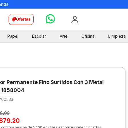
ienda
Ofertas
Papel
Escolar
Arte
Oficina
Limpieza
r Permanente Fino Surtidos Con 3 Metal
e 1858004
760533
8.00
$79.20
n compra mínima de $400 en útiles escolares seleccionados