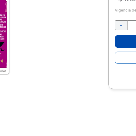
10
.
lapiz
Vigencia d
－