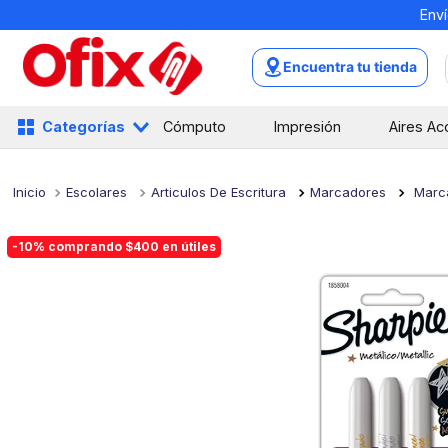
Enví
TÉRMINOS MÁS BUSCADOS
1
.
mochilas
Encuentra tu tienda
2
.
libretas
3
.
cuaderno
Categorías
Cómputo
Impresión
Aires Ac
4
.
cuadernos
5
.
colores
Escolares
Articulos De Escritura
Marcadores
Marc
6
.
boligrafo
-10% comprando $400 en útiles
7
.
escritorio
8
.
sacapuntas
9
.
escolar
10
.
lapiz