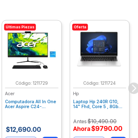
Últimas Piezas
Oferta
:
1211729
:
1211724
Acer
Hp
Computadora All In One
Laptop Hp 240R G10,
Acer Aspire C24-
14" Fhd, Core 5 , 8Gb
C242Nl, Ci3-1305U, 8Gb
Ram, 512Gb Ssd, Win11
Ram, 512Gb Ssd, 24"
Home B77C3Lt
$
10
,
490
.
00
Antes
Fhd, Win 11 Home
Dq.Bmjal.002
$
9790
.
00
Ahora
$
12
,
690
.
00