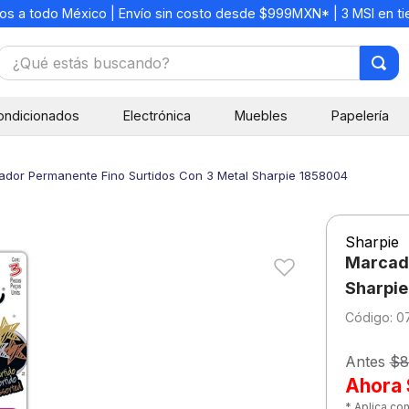
os a todo México | Envío sin costo desde $999MXN* | 3 MSI en t
¿Qué estás buscando?
TÉRMINOS MÁS BUSCADOS
ondicionados
Electrónica
Muebles
Papelería
1
.
mochilas
2
.
libretas
ador Permanente Fino Surtidos Con 3 Metal Sharpie 1858004
3
.
cuaderno
4
.
cuadernos
Sharpie
5
.
colores
Marcado
6
.
boligrafo
Sharpi
:
0
7
.
escritorio
8
.
sacapuntas
Antes
$8
Ahora
9
.
escolar
* Aplica co