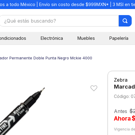
os a todo México | Envío sin costo desde $999MXN* | 3 MSI en t
¿Qué estás buscando?
TÉRMINOS MÁS BUSCADOS
ondicionados
Electrónica
Muebles
Papelería
1
.
mochilas
2
.
libretas
ador Permanente Doble Punta Negro Mckie 4000
3
.
cuaderno
4
.
cuadernos
Zebra
5
.
colores
Marcad
6
.
boligrafo
:
0
7
.
sacapuntas
$
Antes
8
.
escolar
Ahora
9
.
escritorio
Vigencia d