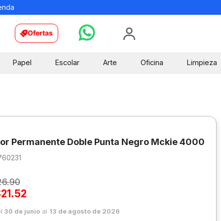
ienda
Ofertas
Papel
Escolar
Arte
Oficina
Limpieza
or Permanente Doble Punta Negro Mckie 4000
760231
26
.
90
$
21
.
52
el
30 de junio
al
13 de agosto de 2026