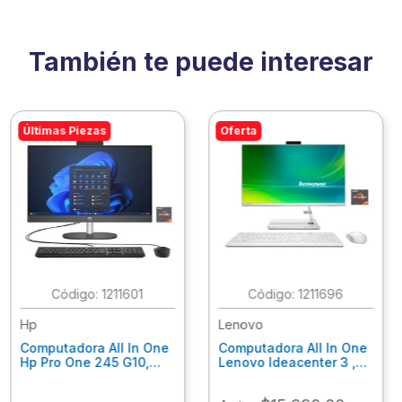
También te puede interesar
Últimas Piezas
Oferta
:
1211601
:
1211696
Hp
Lenovo
Computadora All In One
Computadora All In One
Hp Pro One 245 G10,
Lenovo Ideacenter 3 ,
Ryzen 3-7320U, 8Gb
Ryzen 7-7730U, 16Gb
Ram, 256Gb Ssd, 23.8"
Ram, 512Gb Ssd, 23.8"