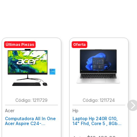
Últimas Piezas
Oferta
:
1211729
:
1211724
Acer
Hp
Computadora All In One
Laptop Hp 240R G10,
Acer Aspire C24-
14" Fhd, Core 5 , 8Gb
C242Nl, Ci3-1305U, 8Gb
Ram, 512Gb Ssd, Win11
Ram, 512Gb Ssd, 24"
Home B77C3Lt