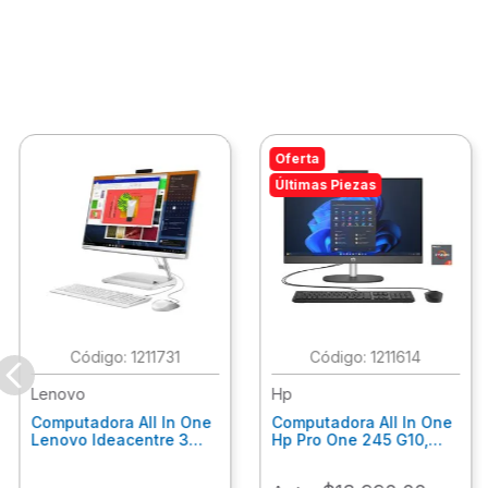
Oferta
Últimas Piezas
:
1211731
:
1211614
Lenovo
Hp
Computadora All In One
Computadora All In One
Lenovo Ideacentre 3
Hp Pro One 245 G10,
24Alc6, Amd Ryzen 5
Ryzen 3-7320U, 8Gb
7430U, 8Gb Ram, 256Gb
Ram, 512Gb Ssd, 23.8"