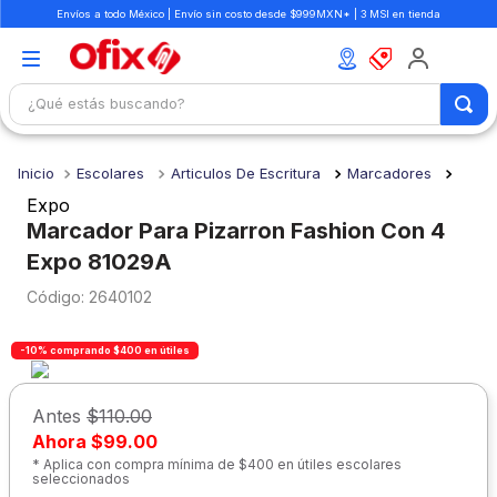
Envíos a todo México | Envío sin costo desde $999MXN* | 3 MSI en tienda
¿Qué estás buscando?
TÉRMINOS MÁS BUSCADOS
Escolares
Articulos De Escritura
Marcadores
1
.
mochilas
Expo
2
.
libretas
Marcador Para Pizarron Fashion Con 4
Expo 81029A
3
.
cuaderno
:
2640102
4
.
cuadernos
5
.
colores
-10% comprando $400 en útiles
6
.
boligrafo
Antes
$110.00
7
.
escolar
Ahora
$99.00
8
.
sacapuntas
* Aplica con compra mínima de $400 en útiles escolares
seleccionados
9
.
lapiz