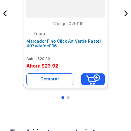
:
0761119
Zebra
Marcador Fino Click Art Verde Pastel
407Vdvfnc006
Antes
$
29
.
90
Ahora
$
23
.
92
Comprar