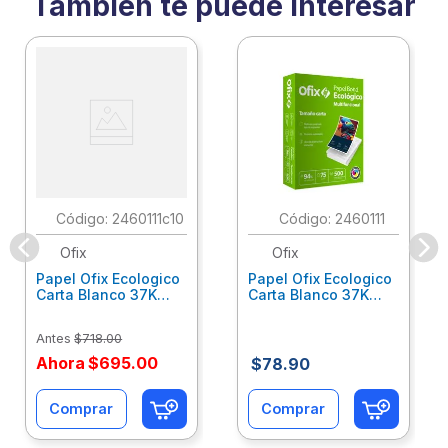
También te puede interesar
:
2460111c10
:
2460111
Ofix
Ofix
Papel Ofix Ecologico
Papel Ofix Ecologico
Carta Blanco 37K
Carta Blanco 37K
Caja 10 Paquetes Cta
C/500Hjs Cta Eco-
Eco-Ofix
Ofix
Antes
$
718
.
00
Ahora
$
695
.
00
$
78
.
90
Comprar
Comprar