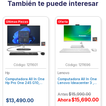
También te puede interesar
Últimas Piezas
Oferta
:
1211601
:
1211696
Hp
Lenovo
Computadora All In One
Computadora All In One
Hp Pro One 245 G10,
Lenovo Ideacenter 3 ,
Ryzen 3-7320U, 8Gb
Ryzen 7-7730U, 16Gb
Ram, 256Gb Ssd, 23.8"
Ram, 512Gb Ssd, 23.8"
$
15
,
990
.
00
Antes
Fhd, Win11Home
Fhd, Win11 Home
9P7K5La
F0G1014Nld
$
15
,
690
.
00
Ahora
$
13
,
490
.
00