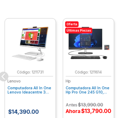
Oferta
Últimas Piezas
:
1211731
:
1211614
Lenovo
Hp
Computadora All In One
Computadora All In One
Lenovo Ideacentre 3
Hp Pro One 245 G10,
24Alc6, Amd Ryzen 5
Ryzen 3-7320U, 8Gb
7430U, 8Gb Ram, 256Gb
Ram, 512Gb Ssd, 23.8"
$
13
,
990
.
00
Antes
Ssd, 23.8", Win 11 Home
Fhd, Win11Home
F0G1014Ald
9P7K6La
$
13
,
790
.
00
Ahora
$
14
,
390
.
00