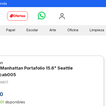
ienda
Ofertas
Papel
Escolar
Arte
Oficina
Limpieza
an
 Manhattan Portafolio 15.6" Seattle
cab005
39817
0
101
disponibles