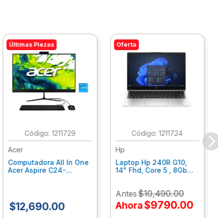
Últimas Piezas
Oferta
:
1211729
:
1211724
Acer
Hp
Computadora All In One
Laptop Hp 240R G10,
Acer Aspire C24-
14" Fhd, Core 5 , 8Gb
C242Nl, Ci3-1305U, 8Gb
Ram, 512Gb Ssd, Win11
Ram, 512Gb Ssd, 24"
Home B77C3Lt
$
10
,
490
.
00
Antes
Fhd, Win 11 Home
Dq.Bmjal.002
$
9790
.
00
Ahora
$
12
,
690
.
00