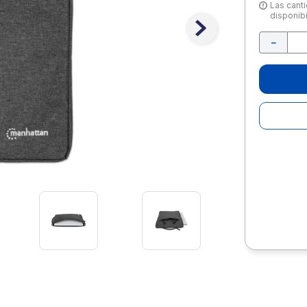
10
.
escritorio
Las canti
disponibi
－