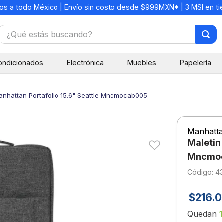
os a todo México | Envío sin costo desde $999MXN* | 3 MSI en t
¿Qué estás buscando?
TÉRMINOS MÁS BUSCADOS
ondicionados
Electrónica
Muebles
Papelería
1
.
mochilas
2
.
libretas
anhattan Portafolio 15.6" Seattle Mncmocab005
3
.
cuaderno
4
.
colores
Manhatt
5
.
cuadernos
Maletin
6
.
boligrafo
Mncmo
:
4
7
.
escolar
8
.
sacapuntas
$
216
.
0
9
.
lapiz
Quedan