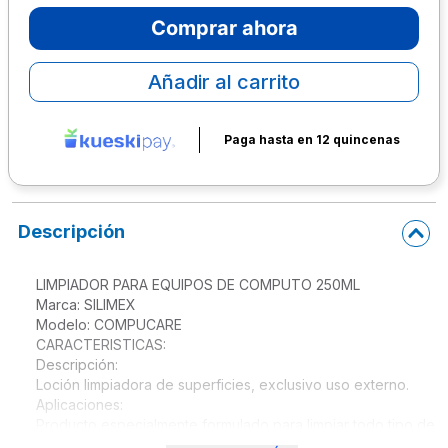
Comprar ahora
10
.
escolar
Añadir al carrito
Paga hasta en 12 quincenas
Descripción
LIMPIADOR PARA EQUIPOS DE COMPUTO 250ML

Marca: SILIMEX

Modelo: COMPUCARE

CARACTERISTICAS:

Descripción:

Loción limpiadora de superficies, exclusivo uso externo.

Aplicaciones:

Producto especialmente formulado para limpiar todo tipo de

carcasas y superficies plásticas de equipos de cómputo, audio