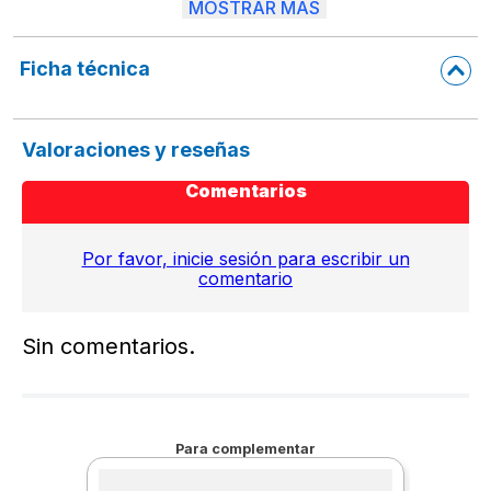
MOSTRAR MÁS
video y telefonía.

Indicaciones de uso:

Rocíe la loción sobre la superficie a limpiar y con un paño seco
Ficha técnica
hasta retirar por completo la suciedad.

Precauciones:

No se exponga a temperaturas mayores a 50° C . No perfore n
Valoraciones y reseñas
incinere el envase. No lo deje dentro la cabina del automóvil. N
deje al alcance de los niños.

Comentarios
Presentación:

Envase con 250 ml
Por favor, inicie sesión para escribir un
comentario
Sin comentarios.
Para complementar