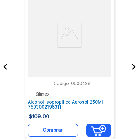
:
0600498
Silimex
Alcohol Isopropilico Aerosol 250Ml
7503002196311
$
109
.
00
Comprar