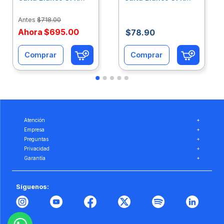
Caja 10 Paquetes Cta
C/500Hjs Cta Eco-
Eco-Ofix
Ofix
Antes
$
718
.
00
Ahora
$
695
.
00
$
78
.
90
Comprar
Comprar
Atención
+
Empresa
+
Preguntas
+
Privacidad
+
Garantía
+
Síguenos: