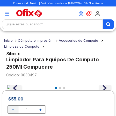
Envíos a todo México | Envío sin costo desde $999MXN* | 3 MSI en tienda
¿Qué estás buscando?
TÉRMINOS MÁS BUSCADOS
Cómputo e Impresión
Accesorios de Cómputo
1
.
mochilas
Limpieza de Computo
2
.
libretas
Silimex
Limpiador Para Equipos De Computo
3
.
cuaderno
250Ml Compucare
4
.
cuadernos
:
0030497
5
.
colores
6
.
boligrafo
7
.
escritorio
$
55
.
00
8
.
sacapuntas
－
＋
9
.
lapiz