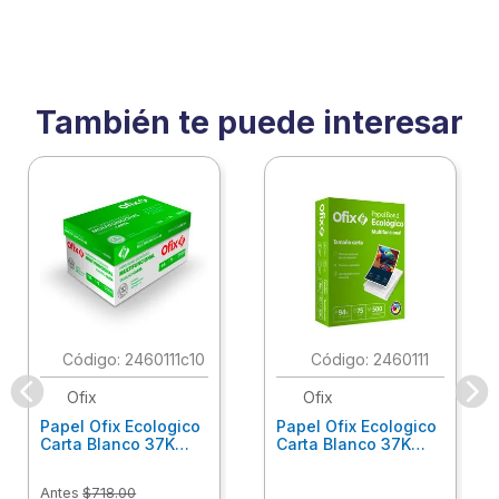
También te puede interesar
:
2460111c10
:
2460111
Ofix
Ofix
Papel Ofix Ecologico
Papel Ofix Ecologico
Carta Blanco 37K
Carta Blanco 37K
Caja 10 Paquetes Cta
C/500Hjs Cta Eco-
Eco-Ofix
Ofix
Antes
$
718
.
00