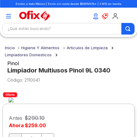
Envíos a todo México | Envío sin costo desde $999MXN* | 3 MSI en tienda
¿Qué estás buscando?
TÉRMINOS MÁS BUSCADOS
Higiene Y Alimentos
Articulos de Limpieza
1
.
mochilas
Limpiadores Domesticos
2
.
libretas
Pinol
Limpiador Multiusos Pinol 9L 0340
3
.
cuaderno
:
2110041
4
.
cuadernos
5
.
colores
Oferta
6
.
boligrafo
7
.
escritorio
$
290
.
10
Antes
Ahora
$
259
.
00
8
.
sacapuntas
9
.
escolar