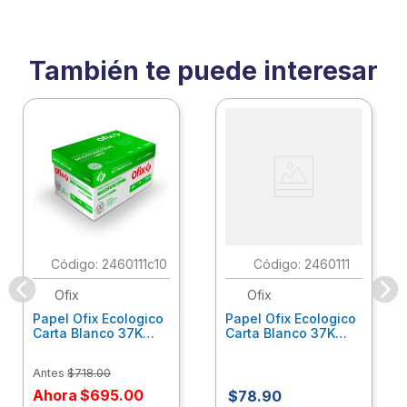
También te puede interesar
:
2460111c10
:
2460111
Ofix
Ofix
Papel Ofix Ecologico
Papel Ofix Ecologico
Carta Blanco 37K
Carta Blanco 37K
Caja 10 Paquetes Cta
C/500Hjs Cta Eco-
Eco-Ofix
Ofix
Antes
$
718
.
00
Ahora
$
695
.
00
$
78
.
90