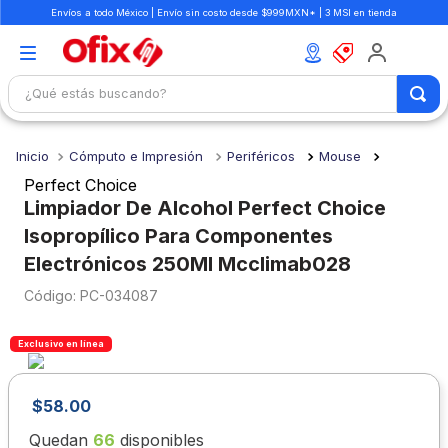
Envíos a todo México | Envío sin costo desde $999MXN* | 3 MSI en tienda
¿Qué estás buscando?
TÉRMINOS MÁS BUSCADOS
Cómputo e Impresión
Periféricos
Mouse
1
.
mochilas
Perfect Choice
2
.
libretas
Limpiador De Alcohol Perfect Choice
Isopropílico Para Componentes
3
.
cuaderno
Electrónicos 250Ml Mcclimab028
4
.
cuadernos
:
PC-034087
5
.
colores
6
.
boligrafo
Exclusivo en línea
7
.
escolar
$
58
.
00
8
.
sacapuntas
Quedan
66
disponibles
9
.
lapiz