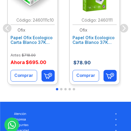
:
2460111c10
:
2460111
Ofix
Ofix
Papel Ofix Ecologico
Papel Ofix Ecologico
Carta Blanco 37K
Carta Blanco 37K
Caja 10 Paquetes Cta
C/500Hjs Cta Eco-
Eco-Ofix
Ofix
Antes
$
718
.
00
Ahora
$
695
.
00
$
78
.
90
Comprar
Comprar
Atención
+
Empresa
+
Preguntas
+
Privacidad
+