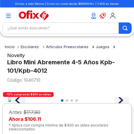
Envíos a todo México | Envío sin costo desde $999MXN* | 3 MSI en tienda
¿Qué estás buscando?
TÉRMINOS MÁS BUSCADOS
Escolares
Articulos Preescolares
Juegos
1
.
mochilas
Novelty
2
.
libretas
Libro Mini Abremente 4-5 Años Kpb-
101/Kpb-4012
3
.
cuaderno
:
1040710
4
.
cuadernos
5
.
colores
-10% comprando $400 en útiles
6
.
boligrafo
Antes
$117.90
7
.
escritorio
Ahora
$106.11
8
.
sacapuntas
* Aplica con compra mínima de $400 en útiles escolares
seleccionados
9
.
escolar