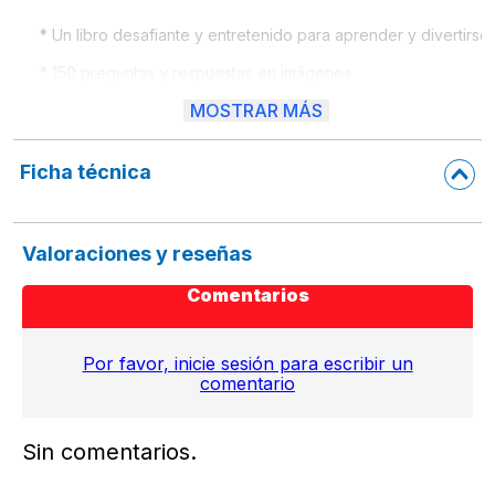
* Un libro desafiante y entretenido para aprender y divertirse.
* 150 preguntas y respuestas en imágenes
MOSTRAR MÁS
* 54 páginas a color.
* Presentación atractiva y practica para llevar a todos lados.
Ficha técnica
* Estimula las neuronas
Valoraciones y reseñas
Comentarios
Por favor, inicie sesión para escribir un
comentario
Sin comentarios.