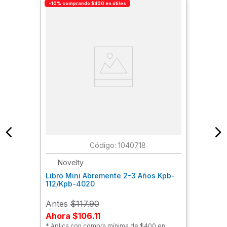
-10% comprando $400 en útiles
:
1040718
Novelty
Libro Mini Abremente 2-3 Años Kpb-
112/Kpb-4020
Antes
$117.90
Ahora
$106.11
* Aplica con compra mínima de $400 en