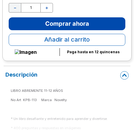
－
＋
10
.
escritorio
Comprar ahora
Añadir al carrito
Paga hasta en 12 quincenas
Descripción
LIBRO ABREMENTE 11-12 AÑOS
No Art  KPB-113     Marca   Novelty 
* Un libro desafiante y entretenido para aprender y divertirse.
* 400 preguntas y respuestas en imágenes