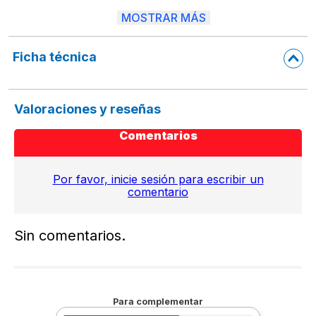
* 54 páginas a color.
MOSTRAR MÁS
* Presentación atractiva y practica para llevar a todos lados.
* Adaptado a las habilidades de aprendizaje según la edad del lector.
Ficha técnica
* En vínculo con las temáticas escolares: matemática, lengua, vocabulario, h
Valoraciones y reseñas
Comentarios
Por favor, inicie sesión para escribir un
comentario
Sin comentarios.
Para complementar