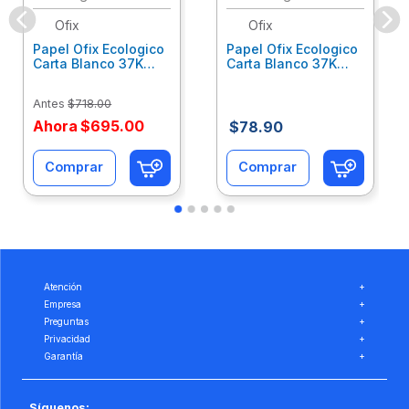
Ofix
Ofix
Papel Ofix Ecologico
Papel Ofix Ecologico
Carta Blanco 37K
Carta Blanco 37K
Caja 10 Paquetes Cta
C/500Hjs Cta Eco-
Eco-Ofix
Ofix
Antes
$
718
.
00
Ahora
$
695
.
00
$
78
.
90
Comprar
Comprar
Atención
+
Empresa
+
Preguntas
+
Privacidad
+
Garantía
+
Síguenos: