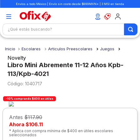
Envíos a todo México | Envío sin costo desde $999MXN* | 3 MSI en tienda
¿Qué estás buscando?
TÉRMINOS MÁS BUSCADOS
Escolares
Articulos Preescolares
Juegos
1
.
mochilas
Novelty
2
.
libretas
Libro Mini Abremente 11-12 Años Kpb-
113/Kpb-4021
3
.
cuaderno
:
1040717
4
.
cuadernos
5
.
colores
-10% comprando $400 en útiles
6
.
boligrafo
Antes
$117.90
7
.
escolar
Ahora
$106.11
8
.
sacapuntas
* Aplica con compra mínima de $400 en útiles escolares
seleccionados
9
.
lapiz