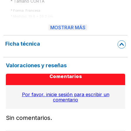
* Forma: Francesa 
* Medidas: 19.8 x 26.2 cm
* Pasta dura.

MOSTRAR MÁS
* C/32 juegos (3 tantos x juego, Original, copia azul y copia rosa) con 96 h
* Papel bond de 60 grs
* Hojas impresas en offset
Ficha técnica
Valoraciones y reseñas
Comentarios
Por favor, inicie sesión para escribir un
comentario
Sin comentarios.