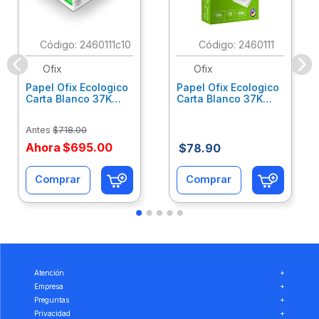
:
2460111c10
:
2460111
Ofix
Ofix
Papel Ofix Ecologico
Papel Ofix Ecologico
Carta Blanco 37K
Carta Blanco 37K
Caja 10 Paquetes Cta
C/500Hjs Cta Eco-
Eco-Ofix
Ofix
Antes
$
718
.
00
Ahora
$
695
.
00
$
78
.
90
Comprar
Comprar
Atención
+
Empresa
+
Preguntas
+
Privacidad
+