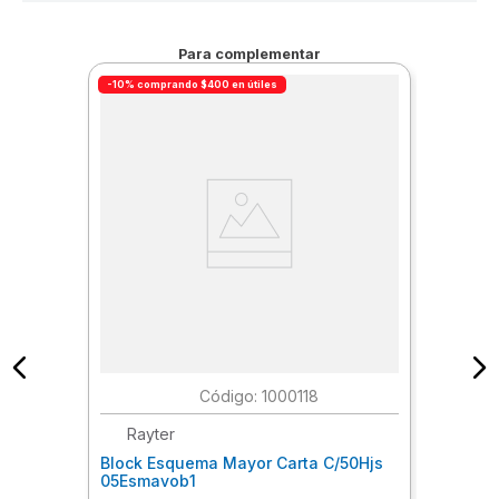
Para complementar
-10% comprando $400 en útiles
:
1000118
Rayter
Block Esquema Mayor Carta C/50Hjs
05Esmavob1