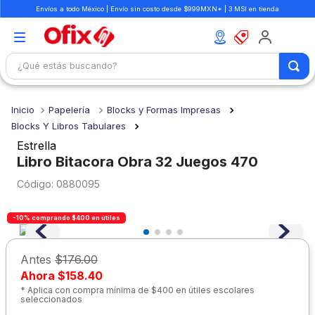
Envíos a todo México | Envío sin costo desde $999MXN* | 3 MSI en tienda
¿Qué estás buscando?
TÉRMINOS MÁS BUSCADOS
Papelería
Blocks y Formas Impresas
1
.
mochilas
Blocks Y Libros Tabulares
2
.
libretas
Estrella
Libro Bitacora Obra 32 Juegos 470
3
.
cuaderno
:
0880095
4
.
cuadernos
5
.
colores
-10% comprando $400 en útiles
6
.
boligrafo
Antes
$176.00
7
.
escritorio
Ahora
$158.40
8
.
sacapuntas
* Aplica con compra mínima de $400 en útiles escolares
seleccionados
9
.
escolar