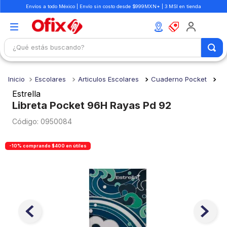
Envíos a todo México | Envío sin costo desde $999MXN* | 3 MSI en tienda
¿Qué estás buscando?
TÉRMINOS MÁS BUSCADOS
Escolares
Articulos Escolares
Cuaderno Pocket
1
.
mochilas
Estrella
2
.
libretas
Libreta Pocket 96H Rayas Pd 92
3
.
cuaderno
:
0950084
4
.
cuadernos
-10% comprando $400 en útiles
5
.
colores
6
.
boligrafo
7
.
escritorio
8
.
sacapuntas
9
.
lapiz