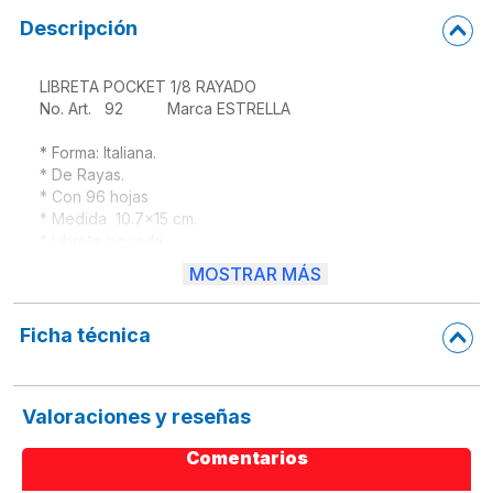
Descripción
LIBRETA POCKET 1/8 RAYADO

No. Art.   92          Marca ESTRELLA

* Forma: Italiana.
* De Rayas.
* Con 96 hojas

* Medida  10.7x15 cm.

* Libreta pegada.
* Diseño único.
MOSTRAR MÁS
* Multifuncional, ideal para cargar a cualquier lado.
Ficha técnica
Valoraciones y reseñas
Comentarios