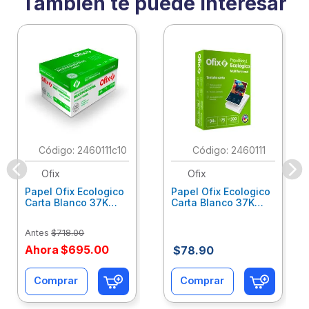
También te puede interesar
:
2460111c10
:
2460111
Ofix
Ofix
Papel Ofix Ecologico
Papel Ofix Ecologico
Carta Blanco 37K
Carta Blanco 37K
Caja 10 Paquetes Cta
C/500Hjs Cta Eco-
Eco-Ofix
Ofix
Antes
$
718
.
00
Ahora
$
695
.
00
$
78
.
90
Comprar
Comprar