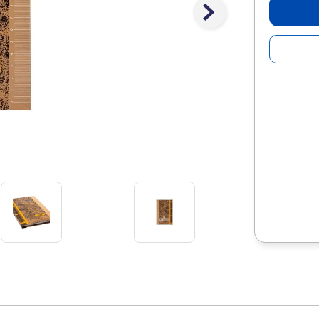
10
.
lapiz