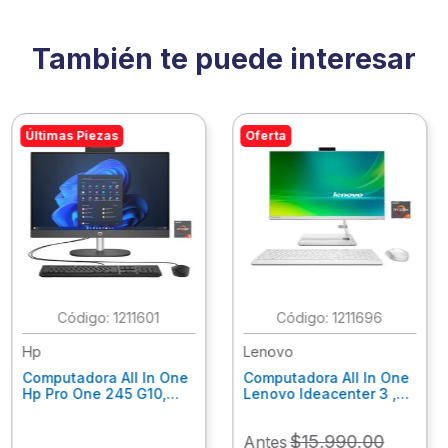
También te puede interesar
Últimas Piezas
Oferta
:
1211601
:
1211696
Hp
Lenovo
Computadora All In One
Computadora All In One
Hp Pro One 245 G10,
Lenovo Ideacenter 3 ,
Ryzen 3-7320U, 8Gb
Ryzen 7-7730U, 16Gb
Ram, 256Gb Ssd, 23.8"
Ram, 512Gb Ssd, 23.8"
$
15
,
990
.
00
Antes
Fhd, Win11Home
Fhd, Win11 Home