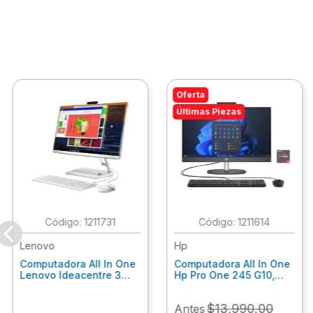
Oferta
Últimas Piezas
:
1211731
:
1211614
Lenovo
Hp
Computadora All In One
Computadora All In One
Lenovo Ideacentre 3
Hp Pro One 245 G10,
24Alc6, Amd Ryzen 5
Ryzen 3-7320U, 8Gb
7430U, 8Gb Ram, 256Gb
Ram, 512Gb Ssd, 23.8"
$
13
,
990
.
00
Antes
Ssd, 23.8", Win 11 Home
Fhd, Win11Home