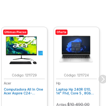
Últimas Piezas
Oferta
:
1211729
:
1211724
Acer
Hp
Computadora All In One
Laptop Hp 240R G10,
Acer Aspire C24-
14" Fhd, Core 5 , 8Gb
C242Nl, Ci3-1305U, 8Gb
Ram, 512Gb Ssd, Win11
Ram, 512Gb Ssd, 24"
Home B77C3Lt
$
10
,
490
.
00
Antes
Fhd, Win 11 Home