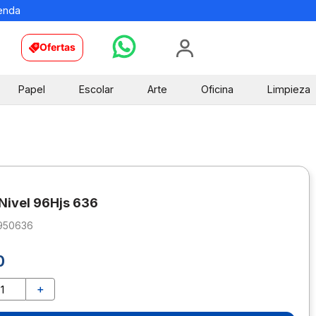
ienda
Ofertas
Papel
Escolar
Arte
Oficina
Limpieza
 Nivel 96Hjs 636
950636
0
＋