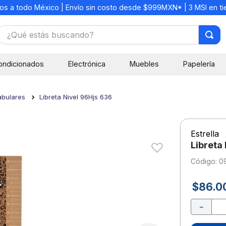
os a todo México | Envío sin costo desde $999MXN* | 3 MSI en t
¿Qué estás buscando?
TÉRMINOS MÁS BUSCADOS
ondicionados
Electrónica
Muebles
Papelería
1
.
mochilas
2
.
libretas
abulares
Libreta Nivel 96Hjs 636
3
.
cuaderno
4
.
cuadernos
Estrella
5
.
colores
Libreta
6
.
boligrafo
:
0
7
.
sacapuntas
$
86
.
0
8
.
escolar
－
9
.
escritorio