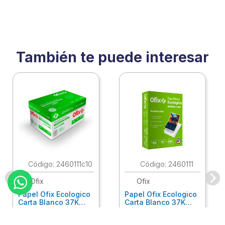
También te puede interesar
:
2460111c10
:
2460111
Ofix
Ofix
Papel Ofix Ecologico
Papel Ofix Ecologico
Carta Blanco 37K
Carta Blanco 37K
Caja 10 Paquetes Cta
C/500Hjs Cta Eco-
Eco-Ofix
Ofix
Antes
$
718
.
00