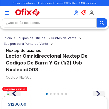
Envíos a todo México | Envío sin costo desde $999MXN* | 3 MSI en tienda
¿Qué estás buscando?
TÉRMINOS MÁS BUSCADOS
Equipos de Oficina
Puntos de Venta
1
.
mochilas
Equipos para Punto de Venta
2
.
libretas
Nextep Soluciones
Lector Omnidireccional Nextep De
3
.
cuaderno
Codigos De Barra Y Qr (1/2) Usb
4
.
colores
Nxclecad003
5
.
cuadernos
:
NE-505
6
.
boligrafo
Exclusivo en línea
7
.
escolar
8
.
sacapuntas
$
1286
.
00
9
.
lapiz