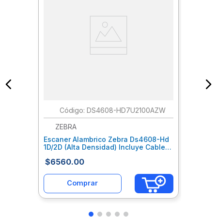
:
DS4608-HD7U2100AZW
ZEBRA
Escaner Alambrico Zebra Ds4608-Hd
1D/2D (Alta Densidad) Incluye Cable
Usb Blindado Cba-U21-S07Zbr
$
6560
.
00
Zaeescab014
Comprar