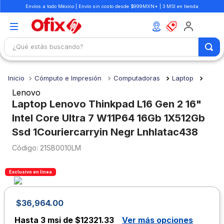
Envíos a todo México | Envío sin costo desde $999MXN* | 3 MSI en tienda
¿Qué estás buscando?
TÉRMINOS MÁS BUSCADOS
Cómputo e Impresión
Computadoras
Laptop
1
.
mochilas
Lenovo
2
.
libretas
Laptop Lenovo Thinkpad L16 Gen 2 16"
Intel Core Ultra 7 W11P64 16Gb 1X512Gb
3
.
cuaderno
Ssd 1Couriercarryin Negr Lnhlatac438
4
.
cuadernos
:
21SB0010LM
5
.
colores
6
.
boligrafo
Exclusivo en línea
7
.
escritorio
$
36
,
964
.
00
8
.
sacapuntas
Hasta
3 msi de $12321.33
Ver más opciones
9
.
escolar