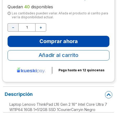
Quedan
40
disponibles
10
.
lapiz
Las cantidades pueden variar. Añada el producto al carrito para
ver la disponibilidad actual.
－
＋
Comprar ahora
Añadir al carrito
Paga hasta en 12 quincenas
Descripción
Laptop Lenovo ThinkPad L16 Gen 2 16" Intel Core Ultra 7
W11P64 16GB 1x512GB SSD 1CourierCarryin Negro