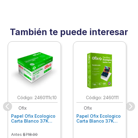
También te puede interesar
:
2460111c10
:
2460111
Ofix
Ofix
Papel Ofix Ecologico
Papel Ofix Ecologico
Carta Blanco 37K
Carta Blanco 37K
Caja 10 Paquetes Cta
C/500Hjs Cta Eco-
Eco-Ofix
Ofix
Antes
$
718
.
00