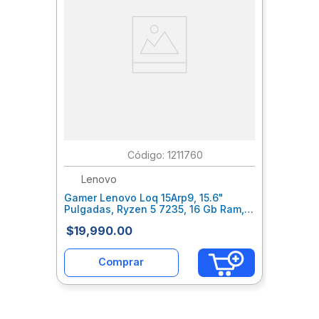
:
1211760
Lenovo
Gamer Lenovo Loq 15Arp9, 15.6"
Pulgadas, Ryzen 5 7235, 16 Gb Ram,
512Gb Ssd, Nvidia Geforce Rtx 3050
$
19
,
990
.
00
6Gb, Windows 1 83Jc0079Lm
Comprar