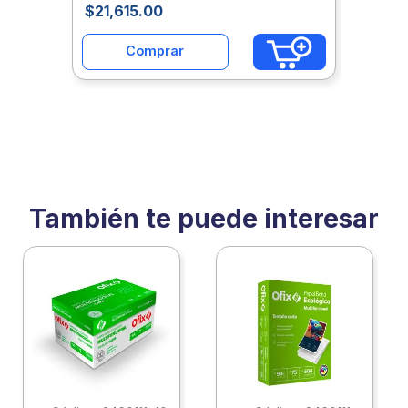
$
21
,
615
.
00
Abhlatab793
Comprar
También te puede interesar