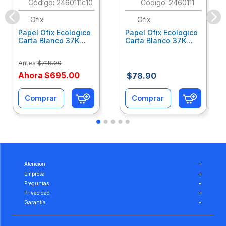
:
2460111c10
:
2460111
Ofix
Ofix
Papel Ofix Ecologico
Papel Ofix Ecologico
Carta Blanco 37K
Carta Blanco 37K
Caja 10 Paquetes Cta
C/500Hjs Cta Eco-
Eco-Ofix
Ofix
Antes
$
718
.
00
Ahora
$
695
.
00
$
78
.
90
Comprar
Comprar
Atención
+
Empresa
+
Preguntas
+
Privacidad
+
Garantía
+