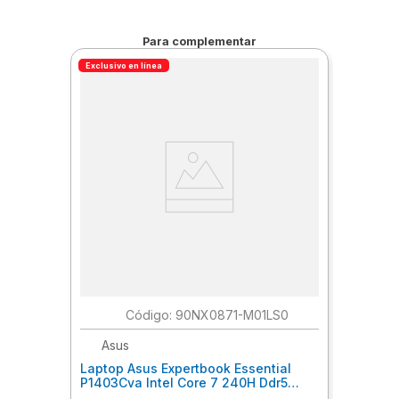
Para complementar
Exclusivo en línea
:
90NX0871-M01LS0
Asus
Laptop Asus Expertbook Essential
P1403Cva Intel Core 7 240H Ddr5
16Gb 512Gb Windoes 11 Pro