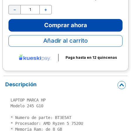
10
.
lapiz
－
＋
Comprar ahora
Añadir al carrito
Paga hasta en 12 quincenas
Descripción
LAPTOP MARCA HP

Modelo 245 G10

* Numero de parte: BT3E5AT

* Procesador: AMD Ryzen 5 7520U

* Memoria Ram: de 8 GB
