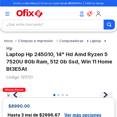
Envíos a todo México | Envío sin costo desde $999MXN* | 3 MSI en tienda
¿Qué estás buscando?
TÉRMINOS MÁS BUSCADOS
Cómputo e Impresión
Computadoras
Laptop
1
.
mochilas
Hp
2
.
libretas
Laptop Hp 245G10, 14" Hd Amd Ryzen 5
7520U 8Gb Ram, 512 Gb Ssd, Win 11 Home
3
.
cuaderno
Bt3E5At
4
.
cuadernos
:
1211721
5
.
colores
6
.
boligrafo
Últimas Piezas
7
.
escritorio
$
8990
.
00
8
.
sacapuntas
Hasta
3 msi de $2996.67
Ver más opciones
9
.
escolar