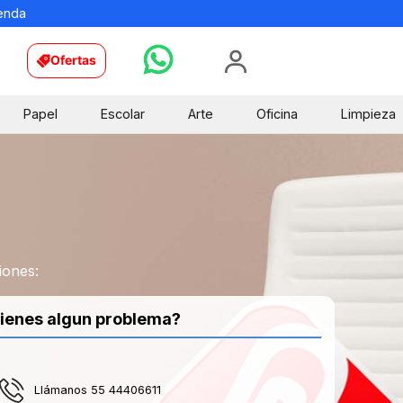
ienda
Ofertas
Papel
Escolar
Arte
Oficina
Limpieza
iones:
ienes algun problema?
Llámanos 55 44406611