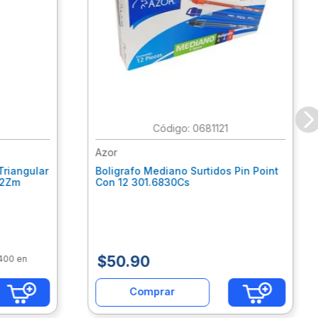
:
0681121
Azor
Triangular
Boligrafo Mediano Surtidos Pin Point
62Zm
Con 12 301.6830Cs
$
50
.
90
$400 en
Comprar