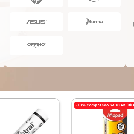
10
.
lapiz
-10% comprando $400 en útil