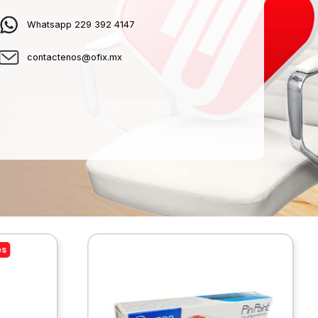
Whatsapp 229 392 4147
contactenos@ofix.mx
es