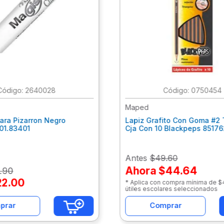
:
2640028
:
0750454
Maped
ara Pizarron Negro
Lapiz Grafito Con Goma #2 
301.83401
Cja Con 10 Blackpeps 8517
Antes
$49.60
Ahora
$44.64
.
90
22
.
00
* Aplica con compra mínima de 
útiles escolares seleccionados
prar
Comprar