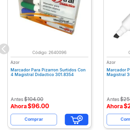
:
2640096
Azor
Azor
Marcador Para Pizarron Surtidos Con
Marcador P
4 Magistral Didactico 301.8354
Magistral 
$
104
.
00
$
25
Antes
Antes
$
96
.
00
$
Ahora
Ahora
Comprar
Com