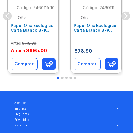
:
2460111c10
:
2460111
Ofix
Ofix
Papel Ofix Ecologico
Papel Ofix Ecologico
Carta Blanco 37K
Carta Blanco 37K
Caja 10 Paquetes Cta
C/500Hjs Cta Eco-
Eco-Ofix
Ofix
Antes
$
718
.
00
Ahora
$
695
.
00
$
78
.
90
Comprar
Comprar
Atención
+
Empresa
+
Preguntas
+
Privacidad
+
Garantía
+