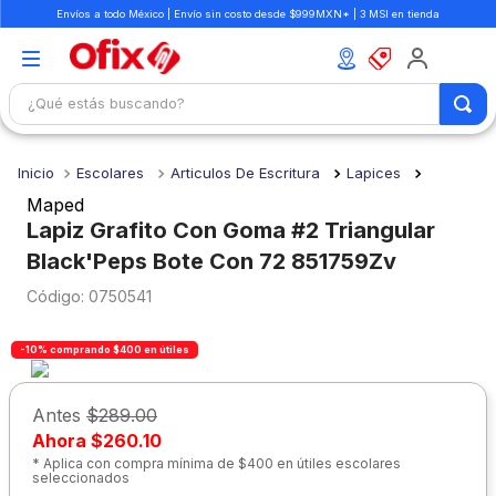
Envíos a todo México | Envío sin costo desde $999MXN* | 3 MSI en tienda
¿Qué estás buscando?
TÉRMINOS MÁS BUSCADOS
Escolares
Articulos De Escritura
Lapices
1
.
mochilas
Maped
2
.
libretas
Lapiz Grafito Con Goma #2 Triangular
Black'Peps Bote Con 72 851759Zv
3
.
cuaderno
:
0750541
4
.
cuadernos
5
.
colores
-10% comprando $400 en útiles
6
.
boligrafo
Antes
$289.00
7
.
sacapuntas
Ahora
$260.10
8
.
escolar
* Aplica con compra mínima de $400 en útiles escolares
seleccionados
9
.
escritorio