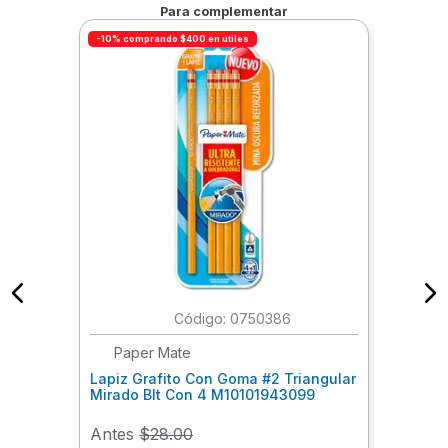
Para complementar
-10% comprando $400 en útiles
:
0750386
Paper Mate
Lapiz Grafito Con Goma #2 Triangular
Mirado Blt Con 4 M10101943099
Antes
$28.00