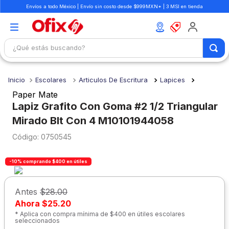
Envíos a todo México | Envío sin costo desde $999MXN* | 3 MSI en tienda
¿Qué estás buscando?
TÉRMINOS MÁS BUSCADOS
Escolares
Articulos De Escritura
Lapices
1
.
mochilas
Paper Mate
2
.
libretas
Lapiz Grafito Con Goma #2 1/2 Triangular
Mirado Blt Con 4 M10101944058
3
.
cuaderno
:
0750545
4
.
cuadernos
5
.
colores
-10% comprando $400 en útiles
6
.
boligrafo
Antes
$28.00
7
.
escritorio
Ahora
$25.20
8
.
sacapuntas
* Aplica con compra mínima de $400 en útiles escolares
seleccionados
9
.
escolar