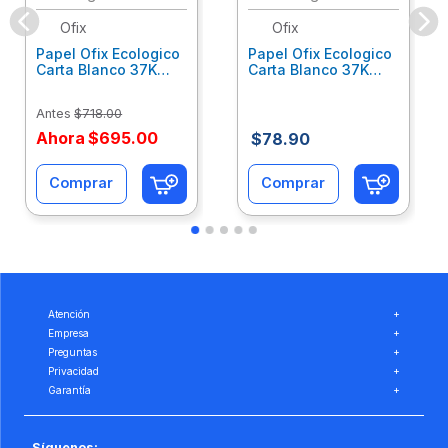
Ofix
Ofix
Papel Ofix Ecologico
Papel Ofix Ecologico
Carta Blanco 37K
Carta Blanco 37K
Caja 10 Paquetes Cta
C/500Hjs Cta Eco-
Eco-Ofix
Ofix
Antes
$
718
.
00
Ahora
$
695
.
00
$
78
.
90
Comprar
Comprar
Atención
+
Empresa
+
Preguntas
+
Privacidad
+
Garantía
+
Síguenos: