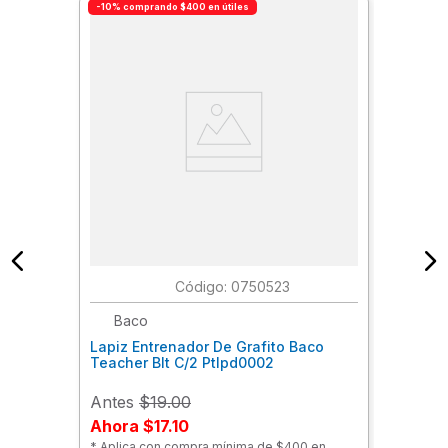
-10% comprando $400 en útiles
:
0750523
Baco
Lapiz Entrenador De Grafito Baco
Teacher Blt C/2 Ptlpd0002
Antes
$19.00
Ahora
$17.10
* Aplica con compra mínima de $400 en