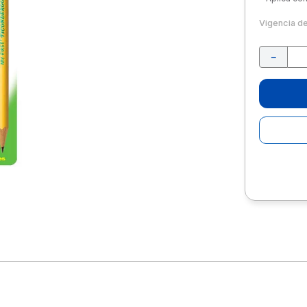
10
.
escolar
Vigencia d
－