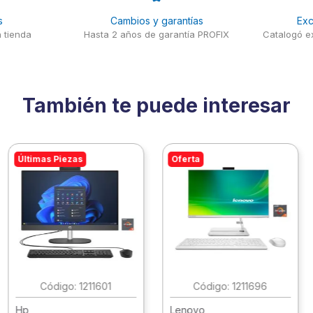
s
Cambios y garantías
Exc
 tienda
Hasta 2 años de garantía PROFIX
Catalogó ex
También te puede interesar
Últimas Piezas
Oferta
:
1211601
:
1211696
Hp
Lenovo