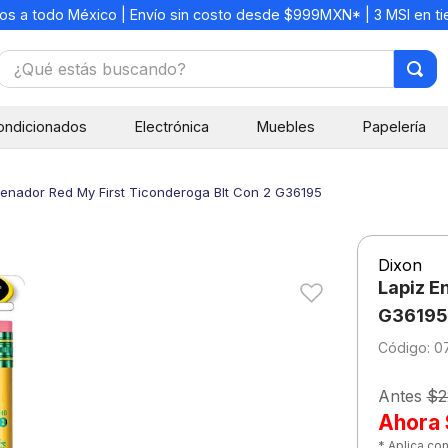
os a todo México | Envío sin costo desde $999MXN* | 3 MSI en t
¿Qué estás buscando?
TÉRMINOS MÁS BUSCADOS
ondicionados
Electrónica
Muebles
Papelería
1
.
mochilas
2
.
libretas
renador Red My First Ticonderoga Blt Con 2 G36195
3
.
cuaderno
4
.
cuadernos
Dixon
5
.
colores
Lapiz E
6
.
boligrafo
G36195
:
0
7
.
escritorio
8
.
sacapuntas
Antes
$2
Ahora
9
.
lapiz
* Aplica co