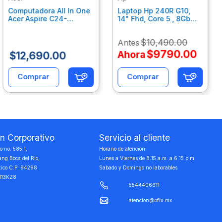
Computadora All In One
Laptop Hp 240R G10,
Acer Aspire C24-
14" Fhd, Core 5 , 8Gb
C242Nl, Ci3-1305U, 8Gb
Ram, 512Gb Ssd, Win11
Ram, 512Gb Ssd, 24"
Home B77C3Lt
$
10
,
490
.
00
Antes
Fhd, Win 11 Home
Dq.Bmjal.002
$
9790
.
00
Ahora
$
12
,
690
.
00
Comprar
Comprar
on Corporativo
Servicio al cliente
 no. 585 1,
Horario de atencion:
ang Boca del Rio,
Lunes a Viernes de 8:15 a.m. a 6:15 p.m
xico C.P. 94298
Sabado y Domingo no laborables
113KZ8
5544406611
atencion@ofix.mx