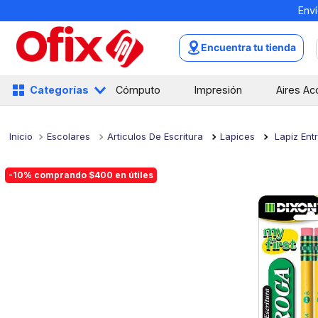
Enví
TÉRMINOS MÁS BUSCADOS
1
.
mochilas
Encuentra tu tienda
2
.
libretas
3
.
cuaderno
Categorías
Cómputo
Impresión
Aires Ac
4
.
cuadernos
5
.
colores
Escolares
Articulos De Escritura
Lapices
Lapiz Ent
6
.
boligrafo
-10% comprando $400 en útiles
7
.
escritorio
8
.
sacapuntas
9
.
lapiz
10
.
escolar