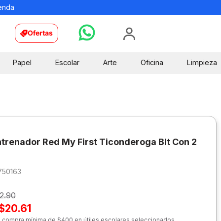
ienda
Ofertas
Papel
Escolar
Arte
Oficina
Limpieza
ntrenador Red My First Ticonderoga Blt Con 2
750163
2.90
$20.61
n compra mínima de $400 en útiles escolares seleccionados