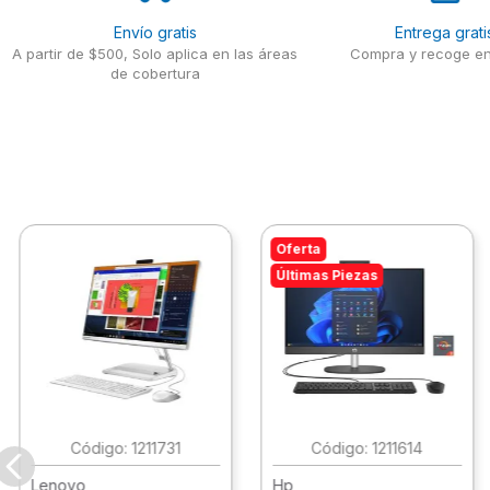
Envío gratis
Entrega grati
A partir de $500, Solo aplica en las áreas
Compra y recoge en
de cobertura
Oferta
Últimas Piezas
:
1211731
:
1211614
Lenovo
Hp