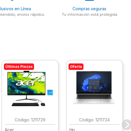
lusivos en Línea
Compras seguras
tendido, envíos rápidos.
Tu información está protegida
Últimas Piezas
Oferta
:
1211729
:
1211724
Acer
Hp