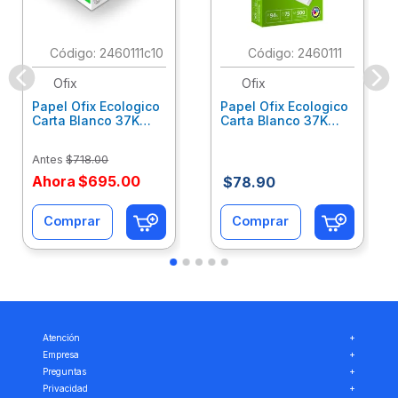
:
2460111c10
:
2460111
Ofix
Ofix
Papel Ofix Ecologico
Papel Ofix Ecologico
Carta Blanco 37K
Carta Blanco 37K
Caja 10 Paquetes Cta
C/500Hjs Cta Eco-
Eco-Ofix
Ofix
Antes
$
718
.
00
Ahora
$
695
.
00
$
78
.
90
Comprar
Comprar
Atención
+
Empresa
+
Preguntas
+
Privacidad
+