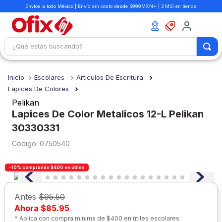
Envíos a todo México | Envío sin costo desde $999MXN* | 3 MSI en tienda
¿Qué estás buscando?
TÉRMINOS MÁS BUSCADOS
Escolares
Articulos De Escritura
1
.
mochilas
Lapices De Colores
2
.
libretas
Pelikan
Lapices De Color Metalicos 12-L Pelikan
3
.
cuaderno
30330331
4
.
cuadernos
:
0750540
5
.
colores
6
.
boligrafo
-10% comprando $400 en útiles
7
.
escritorio
Antes
$95.50
8
.
sacapuntas
Ahora
$85.95
* Aplica con compra mínima de $400 en útiles escolares
9
.
escolar