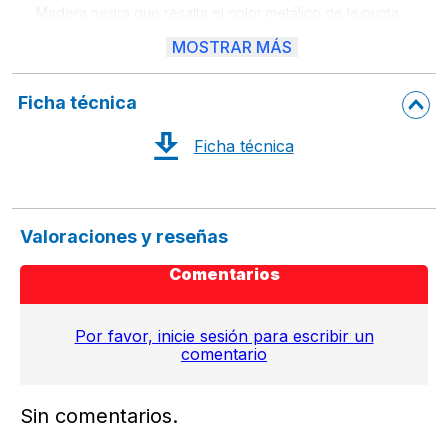
Madera negra que resalta el color metálico de la punta
MOSTRAR MÁS
Coloreado fácil y suave 
Ideales para pintar sobre papel o cartulina negra u oscura 
Ficha técnica
No tóxicos 
Ficha técnica
Valoraciones y reseñas
Comentarios
Por favor, inicie sesión para escribir un
comentario
Sin comentarios.