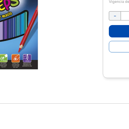
10
.
lapiz
Vigencia d
－