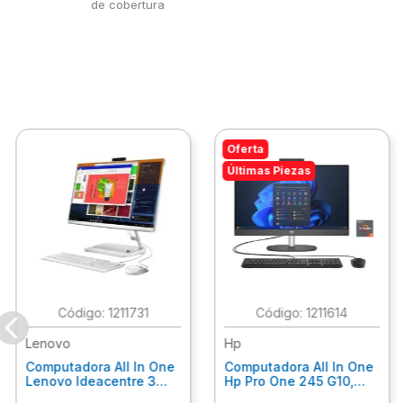
de cobertura
Oferta
Últimas Piezas
:
1211731
:
1211614
Lenovo
Hp
Computadora All In One
Computadora All In One
Lenovo Ideacentre 3
Hp Pro One 245 G10,
24Alc6, Amd Ryzen 5
Ryzen 3-7320U, 8Gb