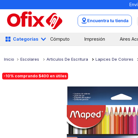
Enví
TÉRMINOS MÁS BUSCADOS
1
.
mochilas
Encuentra tu tienda
2
.
libretas
3
.
cuaderno
Categorías
Cómputo
Impresión
Aires Ac
4
.
cuadernos
5
.
colores
Escolares
Articulos De Escritura
Lapices De Colores
6
.
boligrafo
-10% comprando $400 en útiles
7
.
escritorio
8
.
sacapuntas
9
.
escolar
10
.
lapiz