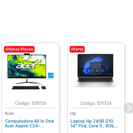
Últimas Piezas
Oferta
:
1211729
:
1211724
Acer
Hp
Computadora All In One
Laptop Hp 240R G10,
Acer Aspire C24-
14" Fhd, Core 5 , 8Gb
C242Nl, Ci3-1305U, 8Gb
Ram, 512Gb Ssd, Win11