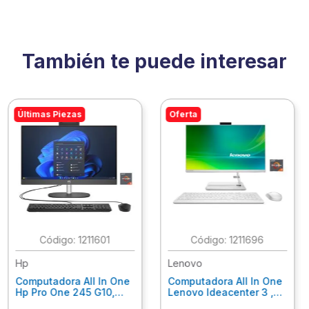
También te puede interesar
Últimas Piezas
Oferta
:
1211601
:
1211696
Hp
Lenovo
Computadora All In One
Computadora All In One
Hp Pro One 245 G10,
Lenovo Ideacenter 3 ,
Ryzen 3-7320U, 8Gb
Ryzen 7-7730U, 16Gb