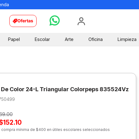
ienda
Ofertas
Papel
Escolar
Arte
Oficina
Limpieza
 De Color 24-L Triangular Colorpeps 835524Vz
750499
69.00
$152.10
n compra mínima de $400 en útiles escolares seleccionados