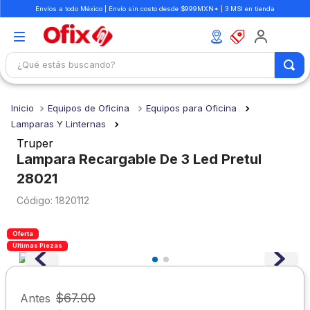
Envíos a todo México | Envío sin costo desde $999MXN* | 3 MSI en tienda
¿Qué estás buscando?
TÉRMINOS MÁS BUSCADOS
Equipos de Oficina
Equipos para Oficina
1
.
mochilas
Lamparas Y Linternas
2
.
libretas
Truper
Lampara Recargable De 3 Led Pretul
3
.
cuaderno
28021
4
.
cuadernos
:
1820112
5
.
colores
6
.
boligrafo
Oferta
Últimas Piezas
7
.
escritorio
8
.
sacapuntas
$
67
.
00
Antes
9
.
lapiz