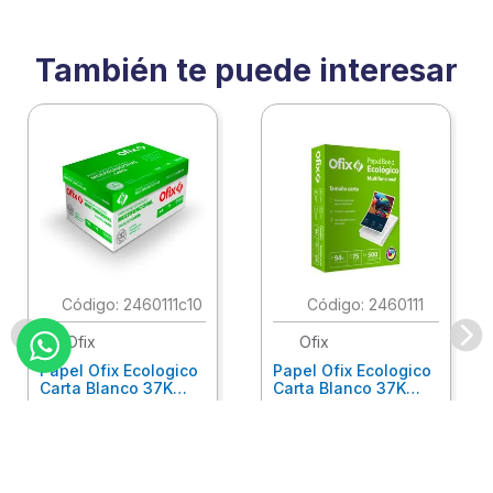
También te puede interesar
:
2460111c10
:
2460111
Ofix
Ofix
Papel Ofix Ecologico
Papel Ofix Ecologico
Carta Blanco 37K
Carta Blanco 37K
Caja 10 Paquetes Cta
C/500Hjs Cta Eco-
Eco-Ofix
Ofix
Antes
$
718
.
00
Ahora
$
695
.
00
$
78
.
90