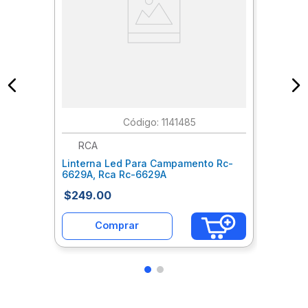
:
1141485
RCA
Linterna Led Para Campamento Rc-
6629A, Rca Rc-6629A
$
249
.
00
Comprar