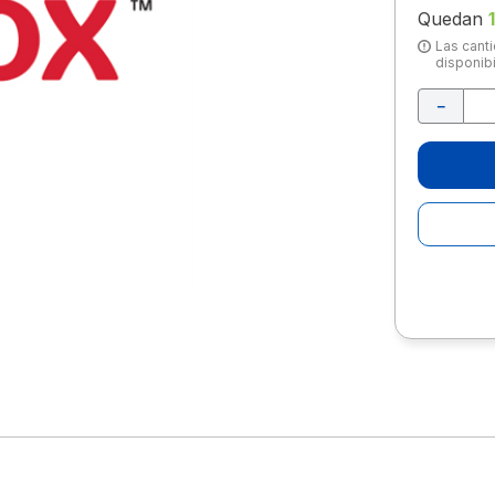
10
.
lapiz
Quedan
1
Las canti
disponibi
－