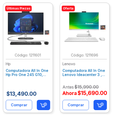
Últimas Piezas
Oferta
:
1211601
:
1211696
Hp
Lenovo
Computadora All In One
Computadora All In One
Hp Pro One 245 G10,
Lenovo Ideacenter 3 ,
Ryzen 3-7320U, 8Gb
Ryzen 7-7730U, 16Gb
Ram, 256Gb Ssd, 23.8"
Ram, 512Gb Ssd, 23.8"
$
15
,
990
.
00
Antes
Fhd, Win11Home
Fhd, Win11 Home
9P7K5La
F0G1014Nld
$
15
,
690
.
00
Ahora
$
13
,
490
.
00
Comprar
Comprar