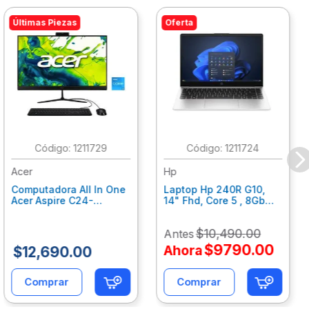
Últimas Piezas
Oferta
:
1211729
:
1211724
Acer
Hp
Computadora All In One
Laptop Hp 240R G10,
Acer Aspire C24-
14" Fhd, Core 5 , 8Gb
C242Nl, Ci3-1305U, 8Gb
Ram, 512Gb Ssd, Win11
Ram, 512Gb Ssd, 24"
Home B77C3Lt
$
10
,
490
.
00
Antes
Fhd, Win 11 Home
Dq.Bmjal.002
$
9790
.
00
Ahora
$
12
,
690
.
00
Comprar
Comprar