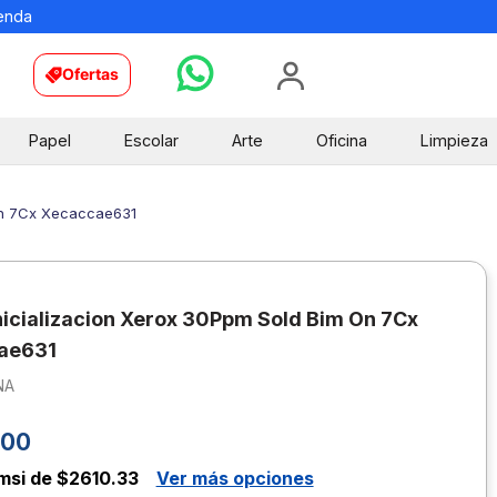
ienda
Ofertas
Papel
Escolar
Arte
Oficina
Limpieza
 On 7Cx Xecaccae631
Inicializacion Xerox 30Ppm Sold Bim On 7Cx
ae631
NA
00
msi de $2610.33
Ver más opciones