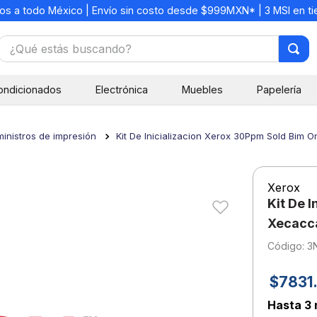
os a todo México | Envío sin costo desde $999MXN* | 3 MSI en t
¿Qué estás buscando?
TÉRMINOS MÁS BUSCADOS
ondicionados
Electrónica
Muebles
Papelería
1
.
mochilas
2
.
libretas
inistros de impresión
Kit De Inicializacion Xerox 30Ppm Sold Bim
3
.
cuaderno
4
.
cuadernos
Xerox
5
.
colores
Kit De 
6
.
boligrafo
Xecacc
:
3
7
.
escritorio
8
.
sacapuntas
$
7831
.
9
.
escolar
Hasta
3 