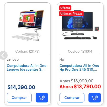
Oferta
Últimas Piezas
:
1211731
:
1211614
Lenovo
Hp
Computadora All In One
Computadora All In One
Lenovo Ideacentre 3
Hp Pro One 245 G10,
24Alc6, Amd Ryzen 5
Ryzen 3-7320U, 8Gb
7430U, 8Gb Ram, 256Gb
Ram, 512Gb Ssd, 23.8"
$
13
,
990
.
00
Antes
Ssd, 23.8", Win 11 Home
Fhd, Win11Home
F0G1014Ald
9P7K6La
$
13
,
790
.
00
Ahora
$
14
,
390
.
00
Comprar
Comprar