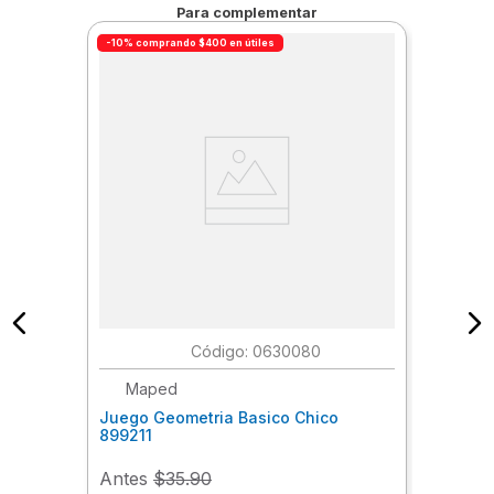
precisión.
Para complementar
-10% comprando $400 en útiles
:
0630080
Maped
Juego Geometria Basico Chico
899211
Antes
$35.90