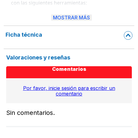
con las siguientes herramientas:
Escuadra de 60 grados
MOSTRAR MÁS
Transportador de 180 grados
Regla de 30 cm
Compás de plástico
Ficha técnica
Sacapuntas
Este juego de geometría es irrompible, lo que lo 
Valoraciones y reseñas
hace ideal para ser utilizado en el aula o en el hogar 
sin preocuparse por dañar las herramientas. Las 
Comentarios
herramientas tienen un hermoso diseño en tonos 
pastel que las hace atractivas y divertidas de usar. 
La escuadra de 60 grados, el transportador de 180 
Por favor, inicie sesión para escribir un
grados y la regla de 30 cm permiten medir ángulos 
comentario
y longitudes con precisión, mientras que el compás 
de plástico es ideal para trazar círculos y arcos. El 
sacapuntas se utiliza para afilar los lápices y 
Sin comentarios.
garantizar líneas precisas y nítidas. En resumen, 
este juego de geometría grande color pastel es una 
opción excelente y práctica para aquellos que 
necesitan realizar tareas de medición y dibujo con 