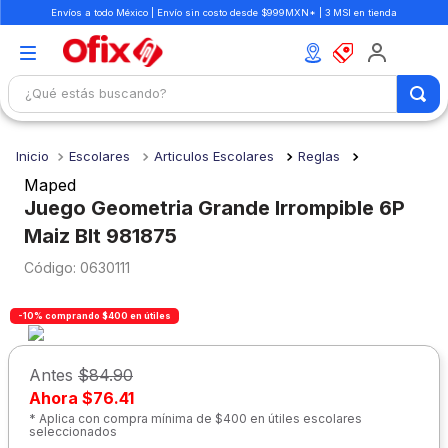
Envíos a todo México | Envío sin costo desde $999MXN* | 3 MSI en tienda
¿Qué estás buscando?
TÉRMINOS MÁS BUSCADOS
Escolares
Articulos Escolares
Reglas
1
.
mochilas
Maped
2
.
libretas
Juego Geometria Grande Irrompible 6P
Maiz Blt 981875
3
.
cuaderno
:
0630111
4
.
cuadernos
5
.
colores
-10% comprando $400 en útiles
6
.
boligrafo
Antes
$84.90
7
.
escritorio
Ahora
$76.41
8
.
sacapuntas
* Aplica con compra mínima de $400 en útiles escolares
seleccionados
9
.
lapiz