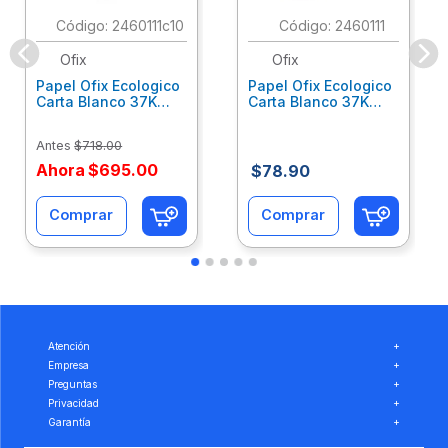
:
2460111c10
:
2460111
Ofix
Ofix
Papel Ofix Ecologico
Papel Ofix Ecologico
Carta Blanco 37K
Carta Blanco 37K
Caja 10 Paquetes Cta
C/500Hjs Cta Eco-
Eco-Ofix
Ofix
Antes
$
718
.
00
Ahora
$
695
.
00
$
78
.
90
Comprar
Comprar
Atención
+
Empresa
+
Preguntas
+
Privacidad
+
Garantía
+