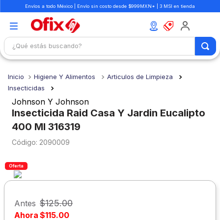
Envíos a todo México | Envío sin costo desde $999MXN* | 3 MSI en tienda
¿Qué estás buscando?
TÉRMINOS MÁS BUSCADOS
Higiene Y Alimentos
Articulos de Limpieza
1
.
mochilas
Insecticidas
2
.
libretas
Johnson Y Johnson
Insecticida Raid Casa Y Jardin Eucalipto
3
.
cuaderno
400 Ml 316319
4
.
cuadernos
:
2090009
5
.
colores
6
.
boligrafo
Oferta
7
.
escolar
8
.
sacapuntas
$
125
.
00
Antes
Ahora
$
115
.
00
9
.
lapiz