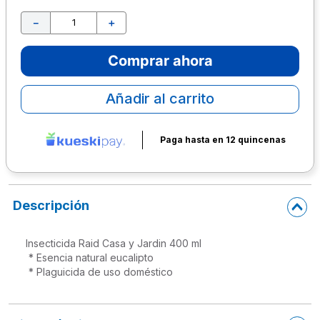
10
.
escritorio
－
＋
Comprar ahora
Añadir al carrito
Paga hasta en 12 quincenas
Descripción
Insecticida Raid Casa y Jardin 400 ml

 * Esencia natural eucalipto

 * Plaguicida de uso doméstico
