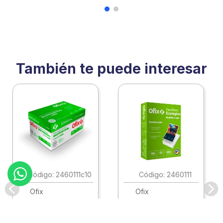
También te puede interesar
:
2460111c10
:
2460111
Ofix
Ofix
Papel Ofix Ecologico
Papel Ofix Ecologico
Carta Blanco 37K
Carta Blanco 37K
Caja 10 Paquetes Cta
C/500Hjs Cta Eco-