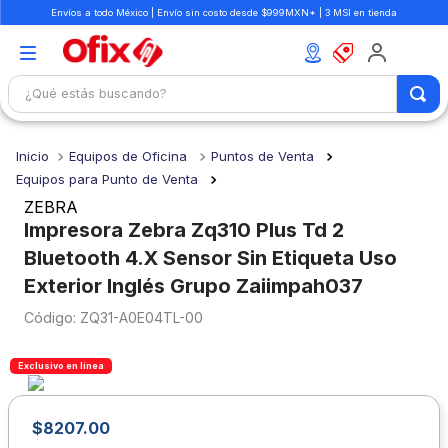
Envíos a todo México | Envío sin costo desde $999MXN* | 3 MSI en tienda
¿Qué estás buscando?
TÉRMINOS MÁS BUSCADOS
Equipos de Oficina
Puntos de Venta
1
.
mochilas
Equipos para Punto de Venta
2
.
libretas
ZEBRA
Impresora Zebra Zq310 Plus Td 2
3
.
cuaderno
Bluetooth 4.X Sensor Sin Etiqueta Uso
4
.
colores
Exterior Inglés Grupo Zaiimpah037
5
.
cuadernos
:
ZQ31-A0E04TL-00
6
.
boligrafo
Exclusivo en línea
7
.
escolar
8
.
sacapuntas
$
8207
.
00
9
.
lapiz