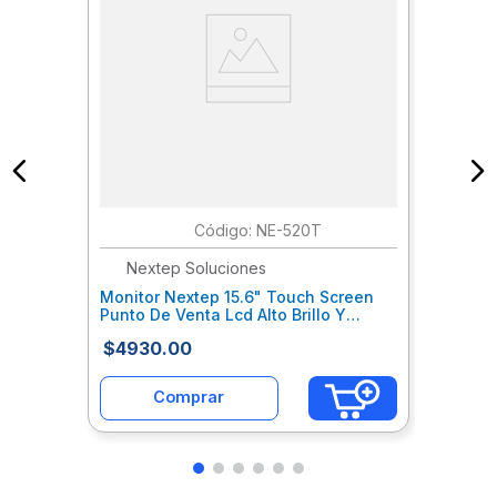
:
NE-520T
Nextep Soluciones
Monitor Nextep 15.6" Touch Screen
Punto De Venta Lcd Alto Brillo Y
Resolucion Con Base Nxhmoiab009
$
4930
.
00
Comprar