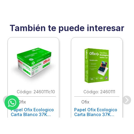
También te puede interesar
:
2460111c10
:
2460111
Ofix
Ofix
Papel Ofix Ecologico
Papel Ofix Ecologico
Carta Blanco 37K
Carta Blanco 37K
Caja 10 Paquetes Cta
C/500Hjs Cta Eco-
Eco-Ofix
Ofix
Antes
$
718
.
00