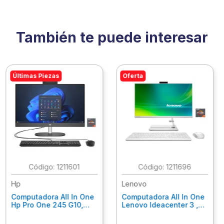
También te puede interesar
Últimas Piezas
Oferta
:
1211601
:
1211696
Hp
Lenovo
Computadora All In One
Computadora All In One
Hp Pro One 245 G10,
Lenovo Ideacenter 3 ,
Ryzen 3-7320U, 8Gb
Ryzen 7-7730U, 16Gb
Ram, 256Gb Ssd, 23.8"
Ram, 512Gb Ssd, 23.8"