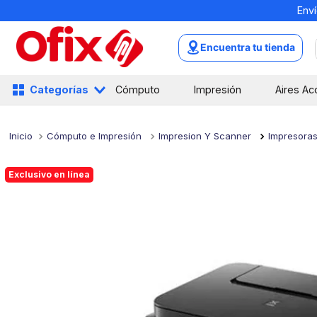
Enví
TÉRMINOS MÁS BUSCADOS
1
.
mochilas
Encuentra tu tienda
2
.
libretas
3
.
cuaderno
Categorías
Cómputo
Impresión
Aires Ac
4
.
cuadernos
5
.
colores
Cómputo e Impresión
Impresion Y Scanner
Impresoras
6
.
boligrafo
Exclusivo en línea
7
.
sacapuntas
8
.
escolar
9
.
escritorio
10
.
lapiz