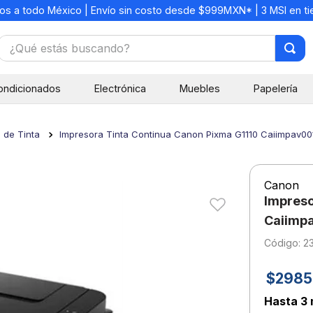
os a todo México | Envío sin costo desde $999MXN* | 3 MSI en t
¿Qué estás buscando?
TÉRMINOS MÁS BUSCADOS
ondicionados
Electrónica
Muebles
Papelería
1
.
mochilas
2
.
libretas
 de Tinta
Impresora Tinta Continua Canon Pixma G1110 Caiimpav00
3
.
cuaderno
4
.
cuadernos
Canon
5
.
colores
Impreso
6
.
boligrafo
Caiimp
:
2
7
.
sacapuntas
8
.
escolar
$
2985
9
.
escritorio
Hasta
3 