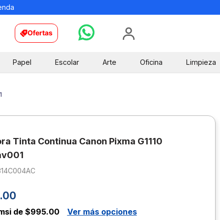
ienda
Ofertas
Papel
Escolar
Arte
Oficina
Limpieza
1
ra Tinta Continua Canon Pixma G1110
av001
314C004AC
.
00
msi de $995.00
Ver más opciones