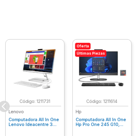
Oferta
Últimas Piezas
:
1211731
:
1211614
Lenovo
Hp
Computadora All In One
Computadora All In One
Lenovo Ideacentre 3
Hp Pro One 245 G10,
24Alc6, Amd Ryzen 5
Ryzen 3-7320U, 8Gb
7430U, 8Gb Ram, 256Gb
Ram, 512Gb Ssd, 23.8"