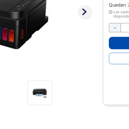
10
.
lapiz
Quedan
Las canti
disponibi
－