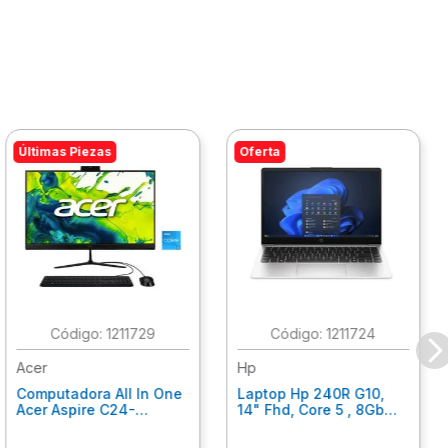
Últimas Piezas
Oferta
:
1211729
:
1211724
Acer
Hp
Computadora All In One
Laptop Hp 240R G10,
Acer Aspire C24-
14" Fhd, Core 5 , 8Gb
C242Nl, Ci3-1305U, 8Gb
Ram, 512Gb Ssd, Win11
Ram, 512Gb Ssd, 24"
Home B77C3Lt