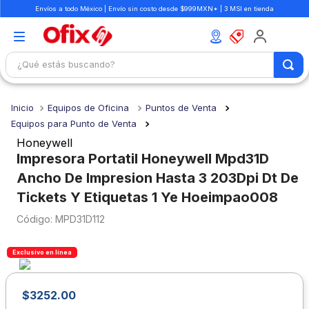
Envíos a todo México | Envío sin costo desde $999MXN* | 3 MSI en tienda
¿Qué estás buscando?
TÉRMINOS MÁS BUSCADOS
Equipos de Oficina
Puntos de Venta
1
.
mochilas
Equipos para Punto de Venta
2
.
libretas
Honeywell
Impresora Portatil Honeywell Mpd31D
3
.
cuaderno
Ancho De Impresion Hasta 3 203Dpi Dt De
4
.
cuadernos
Tickets Y Etiquetas 1 Ye Hoeimpao008
5
.
colores
:
MPD31D112
6
.
boligrafo
Exclusivo en línea
7
.
escritorio
8
.
sacapuntas
$
3252
.
00
9
.
lapiz