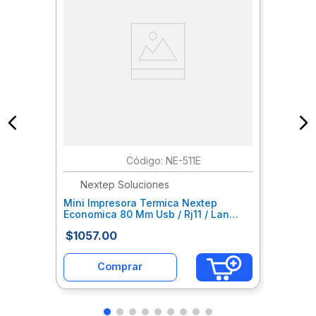
:
NE-511E
Nextep Soluciones
Mini Impresora Termica Nextep
Economica 80 Mm Usb / Rj11 / Lan
Cortador Automatico Nxiimpah015
$
1057
.
00
Comprar