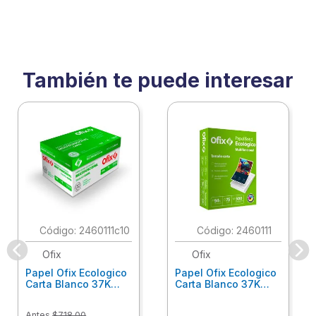
También te puede interesar
:
2460111c10
:
2460111
Ofix
Ofix
Papel Ofix Ecologico
Papel Ofix Ecologico
Carta Blanco 37K
Carta Blanco 37K
Caja 10 Paquetes Cta
C/500Hjs Cta Eco-
Eco-Ofix
Ofix
Antes
$
718
.
00