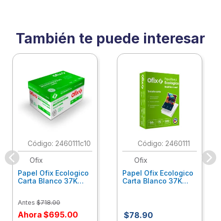
También te puede interesar
:
2460111c10
:
2460111
Ofix
Ofix
Papel Ofix Ecologico
Papel Ofix Ecologico
Carta Blanco 37K
Carta Blanco 37K
Caja 10 Paquetes Cta
C/500Hjs Cta Eco-
Eco-Ofix
Ofix
Antes
$
718
.
00
Ahora
$
695
.
00
$
78
.
90