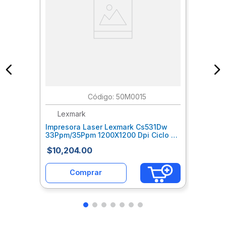
:
50M0015
Lexmark
Impresora Laser Lexmark Cs531Dw
33Ppm/35Ppm 1200X1200 Dpi Ciclo De
Trabajo Mensual 100000 Páginas
$
10
,
204
.
00
Leiimpae107
Comprar