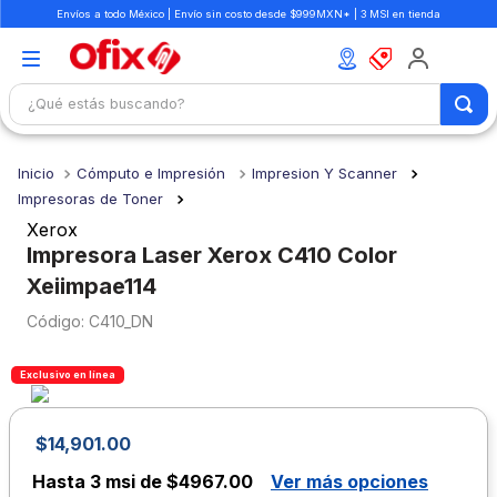
Envíos a todo México | Envío sin costo desde $999MXN* | 3 MSI en tienda
¿Qué estás buscando?
TÉRMINOS MÁS BUSCADOS
Cómputo e Impresión
Impresion Y Scanner
1
.
mochilas
Impresoras de Toner
2
.
libretas
Xerox
Impresora Laser Xerox C410 Color
3
.
cuaderno
Xeiimpae114
4
.
cuadernos
:
C410_DN
5
.
colores
6
.
boligrafo
Exclusivo en línea
7
.
lapiz
$
14
,
901
.
00
8
.
escritorio
Hasta
3 msi de $4967.00
Ver más opciones
9
.
sacapuntas