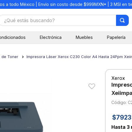
os a todo México | Envío sin costo desde $999MXN* | 3 MSI en t
¿Qué estás buscando?
TÉRMINOS MÁS BUSCADOS
ondicionados
Electrónica
Muebles
Papelería
1
.
mochilas
2
.
libretas
s de Toner
Impresora Láser Xerox C230 Color A4 Hasta 24Ppm Xei
3
.
cuaderno
4
.
cuadernos
Xerox
5
.
colores
Impreso
6
.
boligrafo
Xeiimp
:
C
7
.
escritorio
8
.
sacapuntas
$
7923
9
.
escolar
Hasta
3 