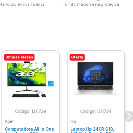
tendido, envíos rápidos.
Tu información está protegida
Últimas Piezas
Oferta
:
1211729
:
1211724
Acer
Hp
Computadora All In One
Laptop Hp 240R G10,