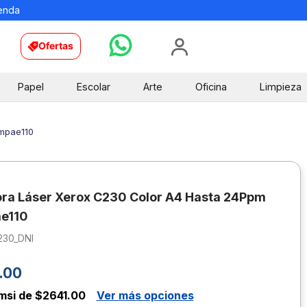
ienda
Ofertas
Papel
Escolar
Arte
Oficina
Limpieza
impae110
ra Láser Xerox C230 Color A4 Hasta 24Ppm
ae110
230_DNI
.
00
msi de $2641.00
Ver más opciones