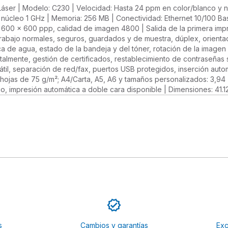
a Láser | Modelo: C230 | Velocidad: Hasta 24 ppm en color/blanco y 
núcleo 1 GHz | Memoria: 256 MB | Conectividad: Ethernet 10/100 Bas
: 600 x 600 ppp, calidad de imagen 4800 | Salida de la primera imp
rabajo normales, seguros, guardados y de muestra, dúplex, orientació
a de agua, estado de la bandeja y del tóner, rotación de la imagen
talmente, gestión de certificados, restablecimiento de contraseñas 
il, separación de red/fax, puertos USB protegidos, inserción autom
50 hojas de 75 g/m²; A4/Carta, A5, A6 y tamaños personalizados: 3,9
o, impresión automática a doble cara disponible | Dimensiones: 41.12
s
Cambios y garantías
Exc