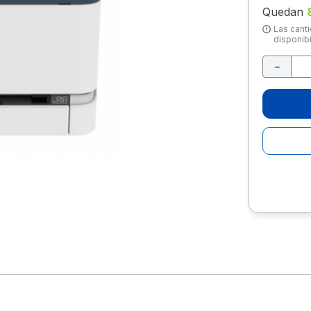
10
.
lapiz
Quedan
Las canti
disponibi
－