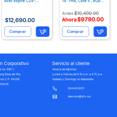
Acer Aspire C24-
14" Fhd, Core 5 , 8Gb
C242Nl, Ci3-1305U, 8Gb
Ram, 512Gb Ssd, Win11
Ram, 512Gb Ssd, 24"
Home B77C3Lt
$
10
,
490
.
00
Antes
Fhd, Win 11 Home
Dq.Bmjal.002
$
9790
.
00
Ahora
$
12
,
690
.
00
Comprar
Comprar
on Corporativo
Servicio al cliente
 no. 585 1,
Horario de atencion:
ang Boca del Rio,
Lunes a Viernes de 8:15 a.m. a 6:15 p.m
xico C.P. 94298
Sabado y Domingo no laborables
113KZ8
5544406611
atencion@ofix.mx