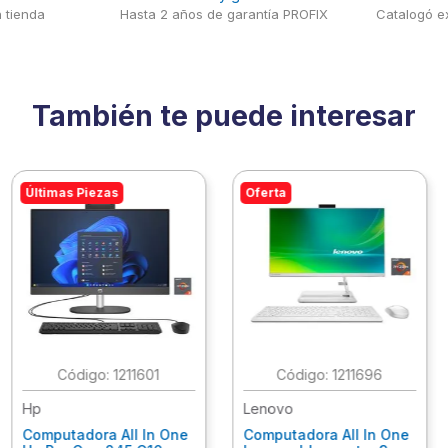
 tienda
Hasta 2 años de garantía PROFIX
Catalogó ex
También te puede interesar
Últimas Piezas
Oferta
:
1211601
:
1211696
Hp
Lenovo
Computadora All In One
Computadora All In One