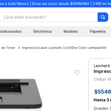
os a todo México | Envío sin costo desde $999MXN* | 3 MSI en t
¿Qué estás buscando?
TÉRMINOS MÁS BUSCADOS
ondicionados
Electrónica
Muebles
Papelería
1
.
mochilas
2
.
libretas
s de Toner
Impresora Láser Lexmark Cs431Dw Color Leiimpae100
3
.
cuaderno
4
.
cuadernos
Lexmark
5
.
colores
Impreso
6
.
boligrafo
:
4
7
.
escritorio
$
5546
8
.
sacapuntas
Hasta
3 
9
.
escolar
Quedan