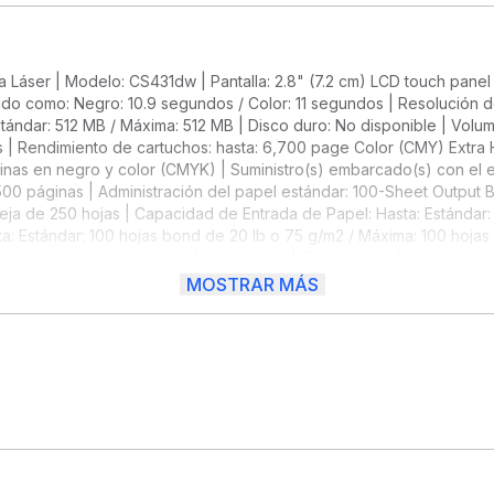
ra Láser | Modelo: CS431dw | Pantalla: 2.8" (7.2 cm) LCD touch panel
pido como: Negro: 10.9 segundos / Color: 11 segundos | Resolución
stándar: 512 MB / Máxima: 512 MB | Disco duro: No disponible | Vo
| Rendimiento de cartuchos: hasta: 6,700 page Color (CMY) Extra Hi
ginas en negro y color (CMYK) | Suministro(s) embarcado(s) con el
0 páginas | Administración del papel estándar: 100-Sheet Output Bi
deja de 250 hojas | Capacidad de Entrada de Papel: Hasta: Estándar
a: Estándar: 100 hojas bond de 20 lb o 75 g/m2 / Máxima: 100 hojas
er to the Paper & Specialty Media Guide | Tamaños de Papel Soportad
vo, Universal, Sobre DL, Folio, 10 sobre | Puertos Estándar: 802.11ac
MOSTRAR MÁS
o: Operando: 51/53 dBA (Impresión) | Ambiente Operativo Específico
 cm x 24.37 cm | Peso: 16.1 kg