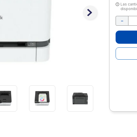
10
.
lapiz
Las canti
disponibi
－