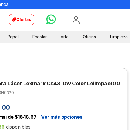
ienda
Ofertas
Papel
Escolar
Arte
Oficina
Limpieza
ra Láser Lexmark Cs431Dw Color Leiimpae100
0N9320
.
00
msi de $1848.67
Ver más opciones
86
disponibles