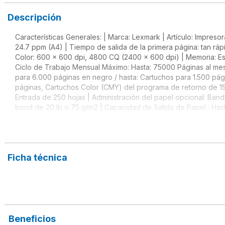
Descripción
Características Generales: | Marca: Lexmark | Artículo: Impreso
24.7 ppm (A4) | Tiempo de salida de la primera página: tan rá
Color: 600 x 600 dpi, 4800 CQ (2400 x 600 dpi) | Memoria: E
Ciclo de Trabajo Mensual Máximo: Hasta: 75000 Páginas al mes 
para 6.000 páginas en negro / hasta: Cartuchos para 1.500 pá
páginas, Cartuchos Color (CMY) del programa de retorno de 150
Entrada de 250 hojas | Administración del papel opcional: Ban
bond de 20 lb o 75 g/m2 | Capacidad de Salida de Papel : Hast
de papel, Cartulina, Papel normal, Sobres, Papel satinado, Ref
Tarjeta Hagaki, Carta, Sobre B5, Declaración, Sobre C5, Ejecuti
(tipo B), Ethernet 10/100/1000 BaseTX (RJ-45) | Nivel de ruid
metros / Temperatura: 10 a 32°C | Dimensiones: 39.41 cm x 41.12
Ficha técnica
Beneficios