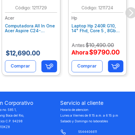
:
1211729
:
1211724
Acer
Hp
Computadora All In One
Laptop Hp 240R G10,
Acer Aspire C24-
14" Fhd, Core 5 , 8Gb
C242Nl, Ci3-1305U, 8Gb
Ram, 512Gb Ssd, Win11
Ram, 512Gb Ssd, 24"
Home B77C3Lt
$
10
,
490
.
00
Antes
Fhd, Win 11 Home
Dq.Bmjal.002
$
9790
.
00
Ahora
$
12
,
690
.
00
Comprar
Comprar
on Corporativo
Servicio al cliente
 no. 585 1,
Horario de atencion:
ang Boca del Rio,
Lunes a Viernes de 8:15 a.m. a 6:15 p.m
xico C.P. 94298
Sabado y Domingo no laborables
113KZ8
5544406611