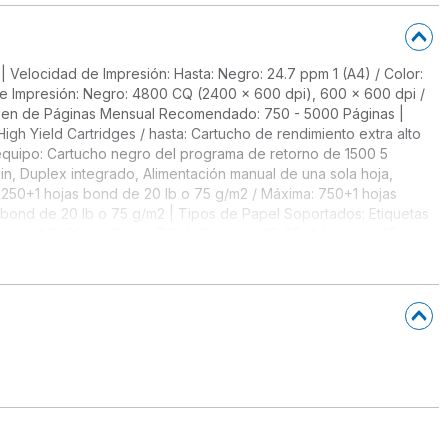
 | Velocidad de Impresión: Hasta: Negro: 24.7 ppm 1 (A4) / Color:
 de Impresión: Negro: 4800 CQ (2400 x 600 dpi), 600 x 600 dpi /
lumen de Páginas Mensual Recomendado: 750 - 5000 Páginas |
gh Yield Cartridges / hasta: Cartucho de rendimiento extra alto
 equipo: Cartucho negro del programa de retorno de 1500 5
n, Duplex integrado, Alimentación manual de una sola hoja,
: 250+1 hojas bond de 20 lb o 75 g/m2 / Máxima: 750+1 hojas
 bond de 20 lb o 75 g/m2 | Tipos de Papel Soportados: Etiquetas
os: A6, Oficio, Sobre 7 3/4, 9 sobre, JIS-B5, A4, Legal, A5,
 Wireless, Especificación USB 2.0 Certificación de alta velocidad
: Humedad: 8% a 80% de humedad relativa / Altitud: 0 - 3048