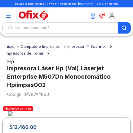
Envíos a todo México | Envío sin costo desde $999MXN* | 3 MSI en tienda
¿Qué estás buscando?
TÉRMINOS MÁS BUSCADOS
Cómputo e Impresión
Impresion Y Scanner
1
.
mochilas
Impresoras de Toner
2
.
libretas
Hp
Impresora Láser Hp (Val) Laserjet
3
.
cuaderno
Enterprise M507Dn Monocromático
4
.
cuadernos
Hpiimpas002
5
.
colores
:
1PV87A#BGJ
6
.
boligrafo
Exclusivo en línea
7
.
escritorio
8
.
sacapuntas
$
12
,
466
.
00
9
.
lapiz