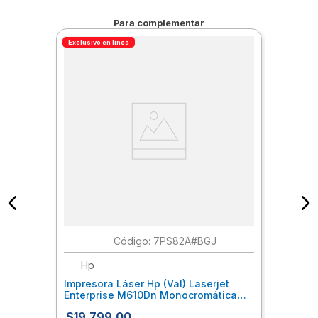
Para complementar
Exclusivo en línea
:
7PS82A#BGJ
Hp
Impresora Láser Hp (Val) Laserjet
Enterprise M610Dn Monocromática
Hpiimpas004
$
19
,
799
.
00