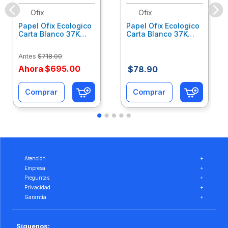
Ofix
Ofix
Papel Ofix Ecologico
Papel Ofix Ecologico
Carta Blanco 37K
Carta Blanco 37K
Caja 10 Paquetes Cta
C/500Hjs Cta Eco-
Eco-Ofix
Ofix
Antes
$
718
.
00
Ahora
$
695
.
00
$
78
.
90
Comprar
Comprar
Atención
+
Empresa
+
Preguntas
+
Privacidad
+
Garantía
+
Síguenos: