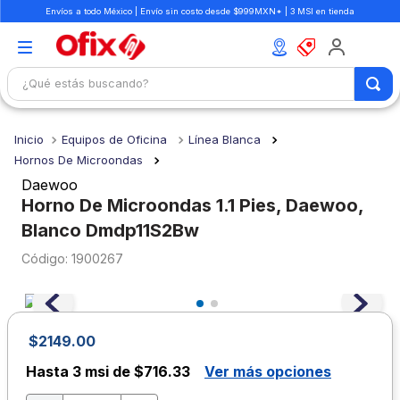
Envíos a todo México | Envío sin costo desde $999MXN* | 3 MSI en tienda
¿Qué estás buscando?
TÉRMINOS MÁS BUSCADOS
Equipos de Oficina
Línea Blanca
1
.
mochilas
Hornos De Microondas
2
.
libretas
Daewoo
Horno De Microondas 1.1 Pies, Daewoo,
3
.
cuaderno
Blanco Dmdp11S2Bw
4
.
cuadernos
:
1900267
5
.
colores
6
.
boligrafo
7
.
escritorio
$
2149
.
00
8
.
sacapuntas
Hasta
3 msi de $716.33
Ver más opciones
9
.
lapiz