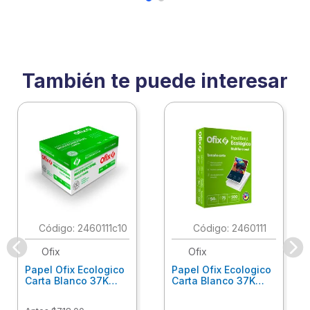
También te puede interesar
:
2460111c10
:
2460111
Ofix
Ofix
Papel Ofix Ecologico
Papel Ofix Ecologico
Carta Blanco 37K
Carta Blanco 37K
Caja 10 Paquetes Cta
C/500Hjs Cta Eco-
Eco-Ofix
Ofix