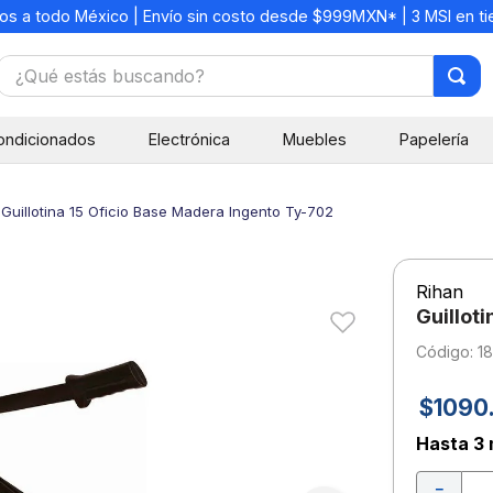
os a todo México | Envío sin costo desde $999MXN* | 3 MSI en t
¿Qué estás buscando?
TÉRMINOS MÁS BUSCADOS
ondicionados
Electrónica
Muebles
Papelería
1
.
mochilas
2
.
libretas
Guillotina 15 Oficio Base Madera Ingento Ty-702
3
.
cuaderno
4
.
cuadernos
Rihan
5
.
colores
Guillot
6
.
boligrafo
:
18
7
.
sacapuntas
$
1090
8
.
escolar
Hasta
3 
9
.
escritorio
－