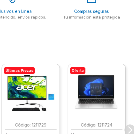
lusivos en Línea
Compras seguras
tendido, envíos rápidos.
Tu información está protegida
Últimas Piezas
Oferta
:
1211729
:
1211724