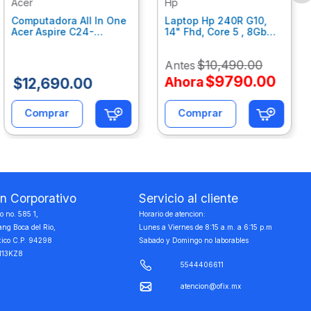
Acer
Hp
Computadora All In One
Laptop Hp 240R G10,
Acer Aspire C24-
14" Fhd, Core 5 , 8Gb
C242Nl, Ci3-1305U, 8Gb
Ram, 512Gb Ssd, Win11
Ram, 512Gb Ssd, 24"
Home B77C3Lt
$
10
,
490
.
00
Antes
Fhd, Win 11 Home
Dq.Bmjal.002
$
9790
.
00
Ahora
$
12
,
690
.
00
Comprar
Comprar
on Corporativo
Servicio al cliente
 no. 585 1,
Horario de atencion:
ang Boca del Rio,
Lunes a Viernes de 8:15 a.m. a 6:15 p.m
xico C.P. 94298
Sabado y Domingo no laborables
113KZ8
5544406611
atencion@ofix.mx