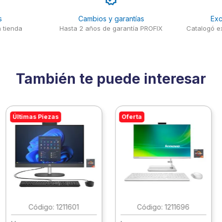
s
Cambios y garantías
Exc
 tienda
Hasta 2 años de garantía PROFIX
Catalogó ex
También te puede interesar
Últimas Piezas
Oferta
:
1211601
:
1211696