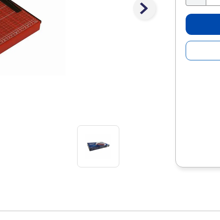
10
.
lapiz