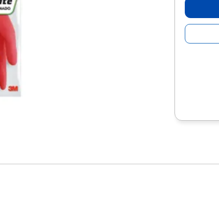
10
.
escolar