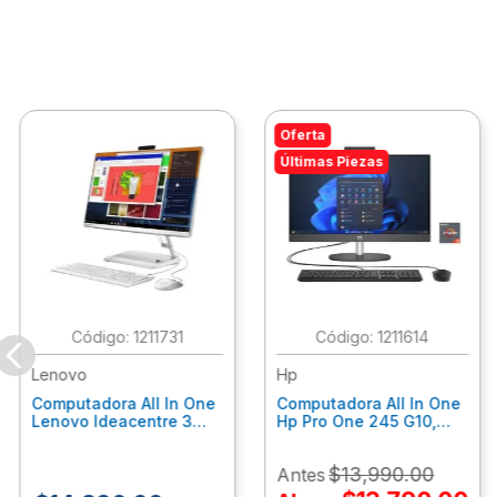
Oferta
Últimas Piezas
:
1211731
:
1211614
Lenovo
Hp
Computadora All In One
Computadora All In One
Lenovo Ideacentre 3
Hp Pro One 245 G10,
24Alc6, Amd Ryzen 5
Ryzen 3-7320U, 8Gb
7430U, 8Gb Ram, 256Gb
Ram, 512Gb Ssd, 23.8"
$
13
,
990
.
00
Antes
Ssd, 23.8", Win 11 Home
Fhd, Win11Home
F0G1014Ald
9P7K6La