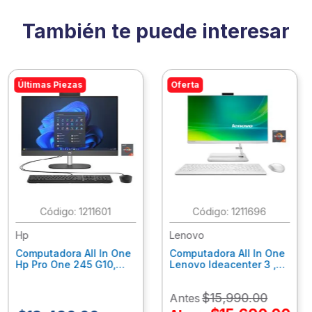
También te puede interesar
Últimas Piezas
Oferta
:
1211601
:
1211696
Hp
Lenovo
Computadora All In One
Computadora All In One
Hp Pro One 245 G10,
Lenovo Ideacenter 3 ,
Ryzen 3-7320U, 8Gb
Ryzen 7-7730U, 16Gb
Ram, 256Gb Ssd, 23.8"
Ram, 512Gb Ssd, 23.8"
$
15
,
990
.
00
Antes
Fhd, Win11Home
Fhd, Win11 Home
9P7K5La
F0G1014Nld