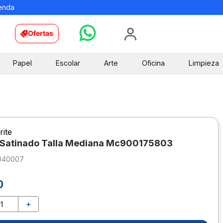
ienda
Ofertas
Papel
Escolar
Arte
Oficina
Limpieza
rite
 Satinado Talla Mediana Mc900175803
040007
0
＋