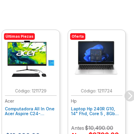
Últimas Piezas
Oferta
:
1211729
:
1211724
Acer
Hp
Computadora All In One
Laptop Hp 240R G10,
Acer Aspire C24-
14" Fhd, Core 5 , 8Gb
C242Nl, Ci3-1305U, 8Gb
Ram, 512Gb Ssd, Win11
Ram, 512Gb Ssd, 24"
Home B77C3Lt
$
10
,
490
.
00
Antes
Fhd, Win 11 Home
Dq.Bmjal.002