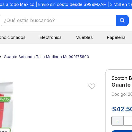
os a todo México | Envío sin costo desde $999MXN* | 3 MSI en t
¿Qué estás buscando?
TÉRMINOS MÁS BUSCADOS
ondicionados
Electrónica
Muebles
Papelería
1
.
mochilas
2
.
libretas
Guante Satinado Talla Mediana Mc900175803
3
.
cuaderno
4
.
cuadernos
Scotch B
5
.
colores
Guante
6
.
boligrafo
:
2
7
.
escritorio
$
42
.
5
8
.
sacapuntas
－
9
.
lapiz