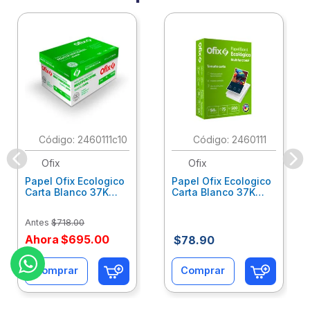
:
2460111c10
:
2460111
Ofix
Ofix
Papel Ofix Ecologico
Papel Ofix Ecologico
Carta Blanco 37K
Carta Blanco 37K
Caja 10 Paquetes Cta
C/500Hjs Cta Eco-
Eco-Ofix
Ofix
Antes
$
718
.
00
Ahora
$
695
.
00
$
78
.
90
Comprar
Comprar