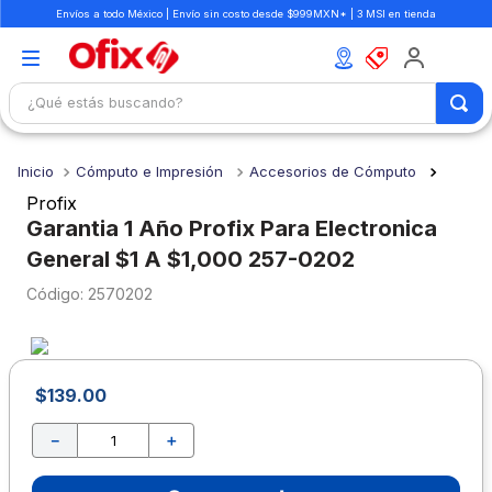
Envíos a todo México | Envío sin costo desde $999MXN* | 3 MSI en tienda
¿Qué estás buscando?
TÉRMINOS MÁS BUSCADOS
Cómputo e Impresión
Accesorios de Cómputo
1
.
mochilas
Profix
2
.
libretas
Garantia 1 Año Profix Para Electronica
General $1 A $1,000 257-0202
3
.
cuaderno
:
2570202
4
.
cuadernos
5
.
colores
6
.
boligrafo
$
139
.
00
7
.
escritorio
－
＋
8
.
sacapuntas
9
.
lapiz