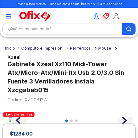
Envíos a todo México | Envío sin costo desde $999MXN* | 3 MSI en tienda
¿Qué estás buscando?
TÉRMINOS MÁS BUSCADOS
Cómputo e Impresión
Periféricos
Mouse
1
.
mochilas
Xzeal
2
.
libretas
Gabinete Xzeal Xz110 Midi-Tower
Atx/Micro-Atx/Mini-Itx Usb 2.0/3.0 Sin
3
.
cuaderno
Fuente 3 Ventiladores Instala
4
.
cuadernos
Xzcgabab015
5
.
colores
:
XZCGB12W
6
.
boligrafo
7
.
escritorio
Exclusivo en línea
8
.
sacapuntas
$
1284
.
00
9
.
lapiz