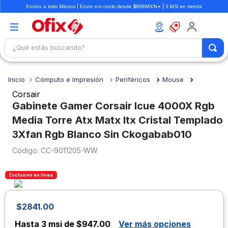
Envíos a todo México | Envío sin costo desde $999MXN* | 3 MSI en tienda
¿Qué estás buscando?
TÉRMINOS MÁS BUSCADOS
Cómputo e Impresión
Periféricos
Mouse
1
.
mochilas
Corsair
2
.
libretas
Gabinete Gamer Corsair Icue 4000X Rgb
Media Torre Atx Matx Itx Cristal Templado
3
.
cuaderno
3Xfan Rgb Blanco Sin Ckogabab010
4
.
cuadernos
:
CC-9011205-WW
5
.
colores
6
.
boligrafo
Exclusivo en línea
7
.
escritorio
$
2841
.
00
8
.
sacapuntas
Hasta
3 msi de $947.00
Ver más opciones
9
.
lapiz