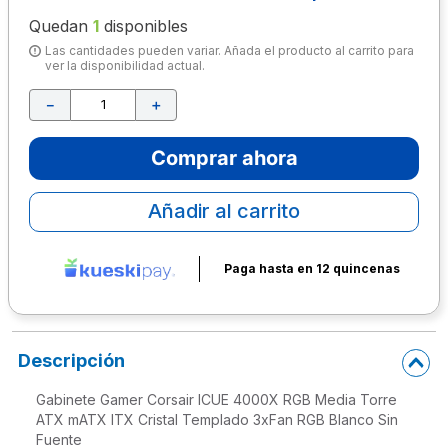
Quedan
1
disponibles
10
.
escolar
Las cantidades pueden variar. Añada el producto al carrito para
ver la disponibilidad actual.
－
＋
Comprar ahora
Añadir al carrito
Paga hasta en 12 quincenas
Descripción
Gabinete Gamer Corsair ICUE 4000X RGB Media Torre
ATX mATX ITX Cristal Templado 3xFan RGB Blanco Sin
Fuente