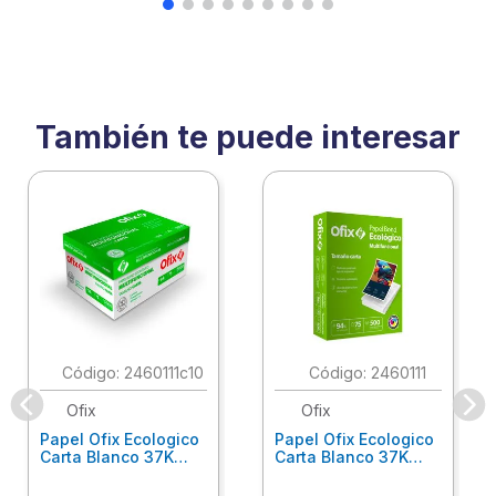
También te puede interesar
:
2460111c10
:
2460111
Ofix
Ofix
Papel Ofix Ecologico
Papel Ofix Ecologico
Carta Blanco 37K
Carta Blanco 37K
Caja 10 Paquetes Cta
C/500Hjs Cta Eco-
Eco-Ofix
Ofix