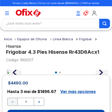
Envíos a todo México | Envío sin costo desde $999MXN* | 3 MSI en tienda
¿Qué estás buscando?
TÉRMINOS MÁS BUSCADOS
Equipos de Oficina
Línea Blanca
Frigobar
1
.
mochilas
Hisense
2
.
libretas
Frigobar 4.3 Pies Hisense Rr43D6Acx1
3
.
cuaderno
:
1900217
4
.
cuadernos
5
.
colores
$
4490
.
00
6
.
boligrafo
Hasta
3 msi de $1496.67
Ver más opciones
7
.
escritorio
－
＋
8
.
sacapuntas
9
.
lapiz