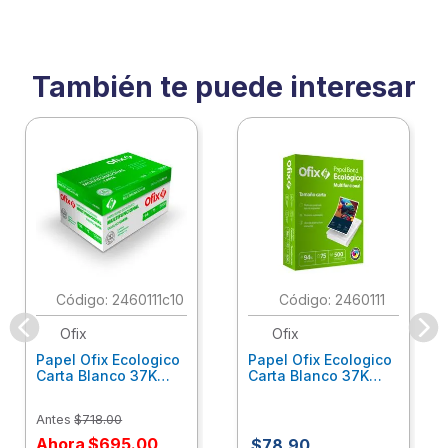
También te puede interesar
:
2460111c10
:
2460111
Ofix
Ofix
Papel Ofix Ecologico
Papel Ofix Ecologico
Carta Blanco 37K
Carta Blanco 37K
Caja 10 Paquetes Cta
C/500Hjs Cta Eco-
Eco-Ofix
Ofix
Antes
$
718
.
00
Ahora
$
695
.
00
$
78
.
90