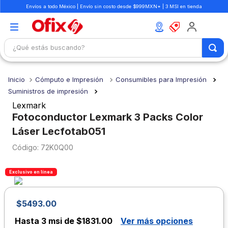
Envíos a todo México | Envío sin costo desde $999MXN* | 3 MSI en tienda
¿Qué estás buscando?
TÉRMINOS MÁS BUSCADOS
Cómputo e Impresión
Consumibles para Impresión
1
.
mochilas
Suministros de impresión
2
.
libretas
Lexmark
Fotoconductor Lexmark 3 Packs Color
3
.
cuaderno
Láser Lecfotab051
4
.
cuadernos
:
72K0Q00
5
.
colores
6
.
boligrafo
Exclusivo en línea
7
.
sacapuntas
$
5493
.
00
8
.
escolar
Hasta
3 msi de $1831.00
Ver más opciones
9
.
escritorio