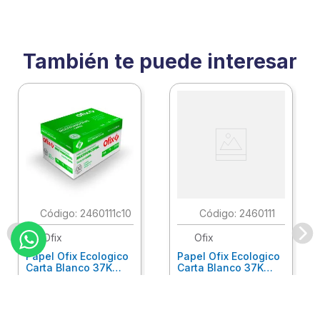
También te puede interesar
:
2460111c10
:
2460111
Ofix
Ofix
Papel Ofix Ecologico
Papel Ofix Ecologico
Carta Blanco 37K
Carta Blanco 37K
Caja 10 Paquetes Cta
C/500Hjs Cta Eco-
Eco-Ofix
Ofix
Antes
$
718
.
00
Ahora
$
695
.
00
$
78
.
90