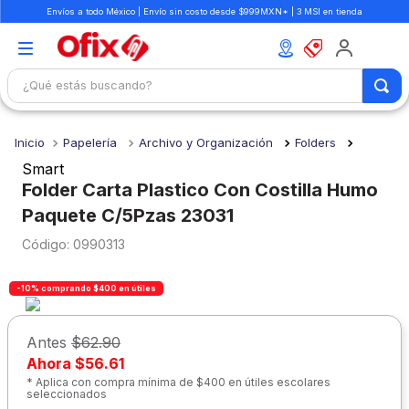
Envíos a todo México | Envío sin costo desde $999MXN* | 3 MSI en tienda
¿Qué estás buscando?
TÉRMINOS MÁS BUSCADOS
Papelería
Archivo y Organización
Folders
1
.
mochilas
Smart
2
.
libretas
Folder Carta Plastico Con Costilla Humo
Paquete C/5Pzas 23031
3
.
cuaderno
:
0990313
4
.
cuadernos
5
.
colores
-10% comprando $400 en útiles
6
.
boligrafo
Antes
$62.90
7
.
escritorio
Ahora
$56.61
8
.
sacapuntas
* Aplica con compra mínima de $400 en útiles escolares
seleccionados
9
.
escolar