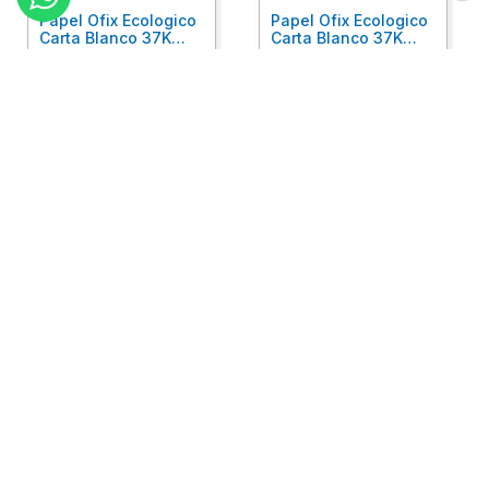
Papel Ofix Ecologico
Papel Ofix Ecologico
Carta Blanco 37K
Carta Blanco 37K
Caja 10 Paquetes Cta
C/500Hjs Cta Eco-
Eco-Ofix
Ofix
Antes
$
718
.
00
Ahora
$
695
.
00
$
78
.
90
Comprar
Comprar
Atención
+
Empresa
+
Preguntas
+
Privacidad
+
Garantía
+
Síguenos: