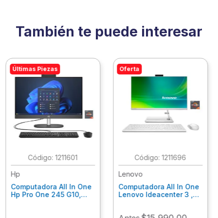
También te puede interesar
Últimas Piezas
Oferta
:
1211601
:
1211696
Hp
Lenovo
Computadora All In One
Computadora All In One
Hp Pro One 245 G10,
Lenovo Ideacenter 3 ,
Ryzen 3-7320U, 8Gb
Ryzen 7-7730U, 16Gb
Ram, 256Gb Ssd, 23.8"
Ram, 512Gb Ssd, 23.8"
$
15
,
990
.
00
Antes
Fhd, Win11Home
Fhd, Win11 Home