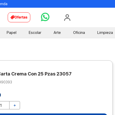
ienda
Ofertas
Papel
Escolar
Arte
Oficina
Limpieza
Carta Crema Con 25 Pzas 23057
990393
0
＋