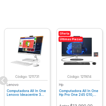
Oferta
Últimas Piezas
:
1211731
:
1211614
Lenovo
Hp
Computadora All In One
Computadora All In One
Lenovo Ideacentre 3
Hp Pro One 245 G10,
24Alc6, Amd Ryzen 5
Ryzen 3-7320U, 8Gb
7430U, 8Gb Ram, 256Gb
Ram, 512Gb Ssd, 23.8"
$
13
,
990
.
00
Antes
Ssd, 23.8", Win 11 Home
Fhd, Win11Home