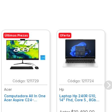
Últimas Piezas
Oferta
:
1211729
:
1211724
Acer
Hp
Computadora All In One
Laptop Hp 240R G10,
Acer Aspire C24-
14" Fhd, Core 5 , 8Gb
C242Nl, Ci3-1305U, 8Gb
Ram, 512Gb Ssd, Win11
Ram, 512Gb Ssd, 24"
Home B77C3Lt
$
10
,
490
.
00
Antes
Fhd, Win 11 Home