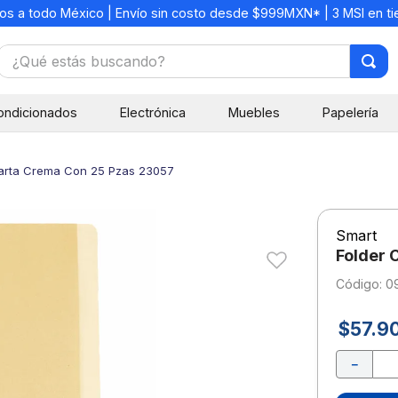
os a todo México | Envío sin costo desde $999MXN* | 3 MSI en t
¿Qué estás buscando?
TÉRMINOS MÁS BUSCADOS
ondicionados
Electrónica
Muebles
Papelería
1
.
mochilas
2
.
libretas
Carta Crema Con 25 Pzas 23057
3
.
cuaderno
4
.
cuadernos
Smart
5
.
colores
Folder 
6
.
boligrafo
:
0
7
.
lapiz
$
57
.
9
8
.
escritorio
－
9
.
sacapuntas